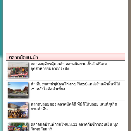
ตลาดนัดแนะนำ
ตลาดจตุจักรคุ้มเกล้า ตลาดนัดยามเย็นใกล้นิคม
อุตสาหกรรมลาดกระบัง
คำเที่ยงพลาซ่า(KamThiang Plaza)แหล่งร้านค้าพื้นที่ให้
เช่าหลังโลตัสคำเที่ยง
หลาดปล่อยของ ตลาดนัดดีดี ที่มีดีให้ปล่อย เสน่ห์ภูเก็ต
ยามค่ำคืน
ตลาดนัดบ้านพักรถไฟก.ม.11 ตลาดกับข้าวตอนเย็น ทุก
วันพุธกับศุกร์