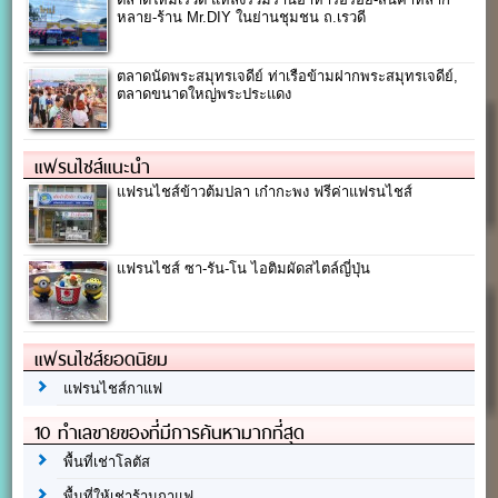
หลาย-ร้าน Mr.DIY ในย่านชุมชน ถ.เรวดี
ตลาดนัดพระสมุทรเจดีย์ ท่าเรือข้ามฝากพระสมุทรเจดีย์,
ตลาดขนาดใหญ่พระประแดง
แฟรนไชส์แนะนำ
แฟรนไชส์ข้าวต้มปลา เก๋ากะพง ฟรีค่าแฟรนไชส์
แฟรนไชส์ ซา-รัน-โน ไอติมผัดสไตล์ญี่ปุ่น
แฟรนไชส์ยอดนิยม
แฟรนไชส์กาแฟ
10 ทำเลขายของที่มีการค้นหามากที่สุด
พื้นที่เช่าโลตัส
พื้นที่ให้เช่าร้านกาแฟ