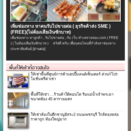
เพิ่มช่องทาง หาคนรับไปขายต่อ ( ธุรกิจค้าส่ง SME )
(FREE)(ไม่ต้องเสียเงินซักบาท)
เพิ่มช่องทาง หาลูกค้า , รับไปขายต่อ , กับ เว็บ ทำเลขายของ.com ( FREE
) ( ไม่ต้องเสียเงินซักบาท ) สวัสดี ครับ เพื่อนคนไหนที่กำลังหาช่องทาง
ประชาสัมพันธ์
[อ่านต่อ]
พื้นที่ให้เช่าที่อาจสนใจ
ให้เช่าพื้นที่ศูนย์การค้าแฮปปี้แลนด์เซ็นเตอร์ ด่วน!!โปร
โมชั่นฟรีค่าเช่า
พื้นที่ให้เช่า….ร้านค้าใต้คอนโด ริมแม่น้ำเจ้าพระยา
ขนาดห้อง 45 ตารางเมตร
ให้เช่าห้องในตึกชาญอิสระ2 ถนนเพชรบุรี ใกล้ทองหล่อ
ราคาถูก ห้องใหญ่มาก