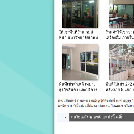
ให้เช่าพื้นที่ร้านเกมส์
ร้านค้าให้เช่าข
หน้า มหาวิทยาลัยเกษม
เครื่องดื่ม ภาย
บัณฑิต(ซ.พัฒนาการ37
ประกอบอาหารได
พื้นที่เช่าทำเลดี เหมาะ
พื้นที่ให้เช่า 2×2
ธุรกิจสินค้า และบริการ
หลังซอย 5 แยก 5
A18 Residence
นอรทัยซูซิ ทำเลด
สนใจลงโฆษณาตำแหน่งนี้ คลิ๊ก