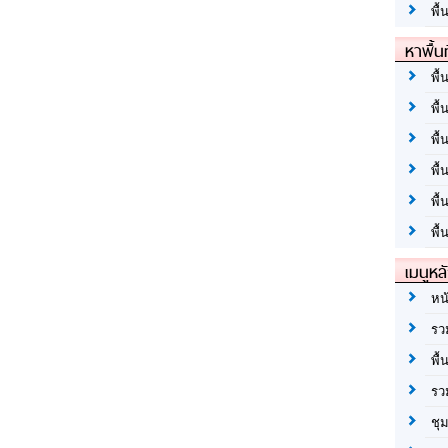
พื้
หาพื้น
พื้
พื้
พื้
พื
พื
พื้
เมนูหล
หน
รว
พื้
รว
ชุ