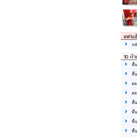
แฟรนไ
แฟ
10 ทำเ
พื้
พื้
ตล
ตล
พื้
พื้
พื้
พื้