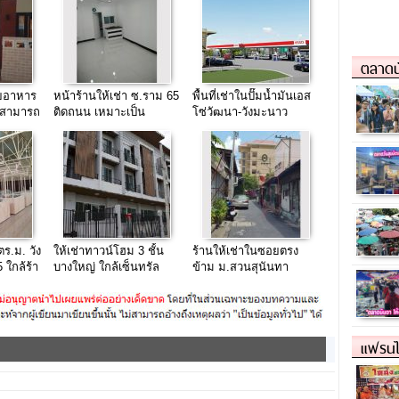
ตลาดน
ายอาหาร
หน้าร้านให้เช่า ซ.ราม 65
พื้นที่เช่าในปั๊มน้ำมันเอส
ในสามารถ
ติดถนน เหมาะเป็น
โซ่วัฒนา-วังมะนาว
้
สำนักงาน หรือร้านค้า
จ.เพชรบุรี โครงการใหม่
และใหญ่มาก
 ตร.ม. วัง
ให้เช่าทาวน์โฮม 3 ชั้น
ร้านให้เช่าในซอยตรง
 ใกล้ร้า
บางใหญ่ ใกล้เซ็นทรัล
ข้าม ม.สวนสุนันทา
ี
เวสเกท
แฟรนไ