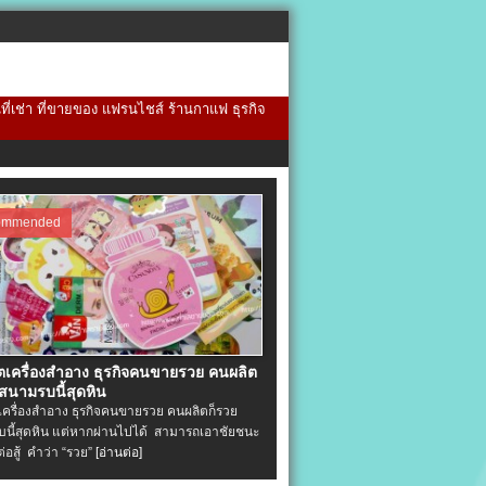
้นที่เช่า ที่ขายของ แฟรนไชส์ ร้านกาแฟ ธุรกิจ
ommended
ิตเครื่องสําอาง ธุรกิจคนขายรวย คนผลิต
 สนามรบนี้สุดหิน
ตเครื่องสําอาง ธุรกิจคนขายรวย คนผลิตก็รวย
นี้สุดหิน แต่หากผ่านไปได้ สามารถเอาชัยชนะ
่ต่อสู้ คำว่า “รวย”
[อ่านต่อ]