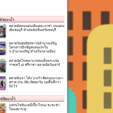
ัดแนะนำ
ตลาดนัดถนนคนเดินเดอะบาซ่า ถนนคน
เดินชลบุรี ทำเลหลังเซ็นทรัลชลบุรี
ตลาดวันสุขมิตรทาวน์อำนาจเจริญ
โครงการมิกซ์ยูสแห่งแรกใน
จ.อำนาจเจริญ ทำเลใจกลางเมือง
ตลาดนัดโรงพยาบาลสมเด็จพระบรม
ราชเทวี ณ ศรีราชา ตลาดนัดวันเสาร์
ตลาดนินจา โค้ง บางวัว ติดถนนบางนา-
ตราด (กม.39) เปิดทุกวัน บนพื้นที่กว่า
50 ไร่
ชส์แนะนำ
แฟรนไชส์บะหมี่เกี๊ยวโหน่ง ชะชะช่า
โหน่งพารวย..