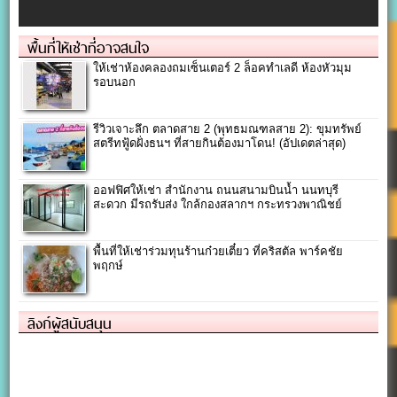
พื้นที่ให้เช่าที่อาจสนใจ
ให้เช่าห้องคลองถมเซ็นเตอร์ 2 ล็อคทำเลดี ห้องหัวมุม
รอบนอก
รีวิวเจาะลึก ตลาดสาย 2 (พุทธมณฑลสาย 2): ขุมทรัพย์
สตรีทฟู้ดฝั่งธนฯ ที่สายกินต้องมาโดน! (อัปเดตล่าสุด)
ออฟฟิศให้เช่า สำนักงาน ถนนสนามบินน้ำ นนทบุรี
สะดวก มีรถรับส่ง ใกล้กองสลากฯ กระทรวงพาณิชย์
พื้นที่ให้เช่าร่วมทุนร้านก๋วยเตี๋ยว ที่คริสตัล พาร์คชัย
พฤกษ์
ลิงก์ผู้สนับสนุน