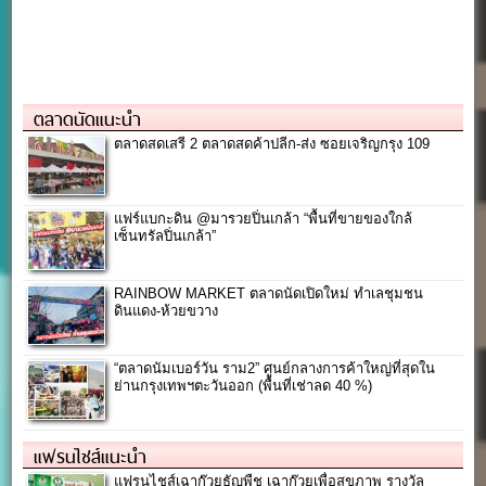
ตลาดนัดแนะนำ
ตลาดสดเสรี 2 ตลาดสดค้าปลีก-ส่ง ซอยเจริญกรุง 109
แฟร์แบกะดิน @มารวยปิ่นเกล้า “พื้นที่ขายของใกล้
เซ็นทรัลปิ่นเกล้า”
RAINBOW MARKET ตลาดนัดเปิดใหม่ ทำเลชุมชน
ดินแดง-ห้วยขวาง
“ตลาดนัมเบอร์วัน ราม2” ศูนย์กลางการค้าใหญ่ที่สุดใน
ย่านกรุงเทพฯตะวันออก (พื้นที่เช่าลด 40 %)
แฟรนไชส์แนะนำ
แฟรนไชส์เฉาก๊วยธัญพืช เฉาก๊วยเพื่อสุขภาพ รางวัล