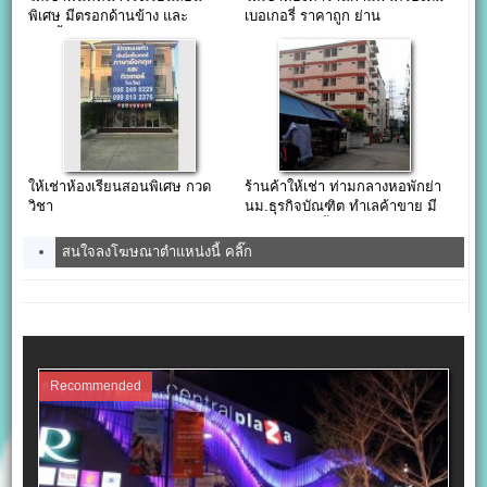
พิเศษ มีตรอกด้านข้าง และ
เบอเกอรี่ ราคาถูก ย่าน
ห้องน้ำ
งามวงศ์วาน นนทบุรี
ให้เช่าห้องเรียนสอนพิเศษ กวด
ร้านค้าให้เช่า ท่ามกลางหอพักย่า
วิชา
นม.ธุรกิจบัณฑิต ทำเลค้าขาย มี
แอร์และห้องน้ำในตัว
สนใจลงโฆษณาตำแหน่งนี้ คลิ๊ก
Recommended