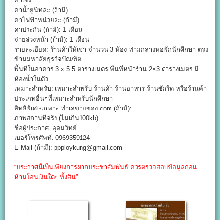
ค่าเซ้ง:
ค่าน้ำยูนิทละ (ถ้ามี):
ค่าไฟฟ้าหน่วยละ (ถ้ามี):
ค่าประกัน (ถ้ามี): 1 เดือน
จ่ายล่วงหน้า (ถ้ามี): 1 เดือน
รายละเอียด: ร้านค้าให้เช่า จำนวน 3 ห้อง ท่ามกลางหอพักนักศึกษา ตรง
ข้ามมหาลัยธุรกิจบัณฑิต
พื้นที่ในอาคาร 3 x 5.5 ตารางเมตร พื่นที่หน้าร้าน 2×3 ตารางเมตร มี
ห้องน้ำในตัว
เหมาะสำหรับ: เหมาะสำหรับ ร้านค้า ร้านอาหาร ร้านซักรีด หรือร้านค้า
ประเภทอื่นๆที่เหมาะสำหรับนักศึกษา
สิทธิพิเศษเฉพาะ ทำเลขายของ.com (ถ้ามี):
ภาพสถานที่จริง (ไม่เกิน100kb):
ชื่อผู้ประกาศ: อุดมวิทย์
เบอร์โทรศัพท์: 0969359124
E-Mail (ถ้ามี): ppploykung@gmail.com
“ประกาศนี้เป็นเพียงการฝากประชาสัมพันธ์ ควรตรวจสอบข้อมูลก่อน
ห้ามโอนเงินใดๆ ทั้งสิน”