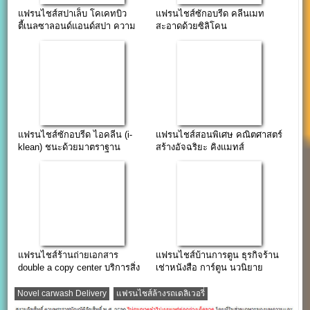
แฟรนไชส์สปาเล็บ โคเคทบิว
แฟรนไชส์ซักอบรีด คลีนเมท
ตี้เนลซาลอนด์แอนด์สปา ความ
สะอาดด้วยซิลิโคน
งามเลอค่า
แฟรนไชส์ซักอบรีด ไอคลีน (i-
แฟรนไชส์สอนพิเศษ คณิตศาสตร์
klean) ชนะด้วยมาตราฐาน
สร้างอัจฉริยะ คิงแมทส์
KingMath
แฟรนไชส์ร้านถ่ายเอกสาร
แฟรนไชส์บ้านการตูน ธุรกิจร้าน
double a copy center บริการสิ่ง
เช่าหนังสือ การ์ตูน นวนิยาย
พิมพ์ครบวงจร
นิตยสาร
Novel carwash Delivery
แฟรนไชส์ล้างรถเดลิเวอรี่