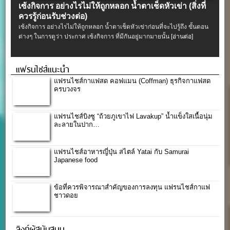
เซ้งกิจการ อย่างไรไม่ให้ถูกหลอก น้ำตาเช็ดหัวเข่า (สิ่งที่
ควรรู้ก่อนรับช่วงต่อ)
เซ้งกิจการ อย่างไรไม่ให้ถูกหลอก น้ำตาเช็ดหัวเข่าก่อนที่จะไปรู้ถึง ขั้นตอน
ต่างๆ ในการดูว่า ประกาศ เซ้งกิจการ ที่มีกันอยู่มากมายนั้น
[อ่านต่อ]
แฟรนไชส์แนะนำ
แฟรนไชส์กาแฟสด คอฟแมน (Coffman) ธุรกิจกาแฟสด
ครบวงจร
แฟรนไชส์บิงซู “ถ้วยภูเขาไฟ Lavakup” น้ำแข็งใสเนื้อนุ่ม
ละลายในปาก…
แฟรนไชส์อาหารญี่ปุ่น สไตล์ Yatai กับ Samurai
Japanese food
ข้อที่ควรพิจารณาสำคัญของการลงทุน แฟรนไชส์กาแฟ
ชาวดอย
ลิงก์ผู้สนับสนุน