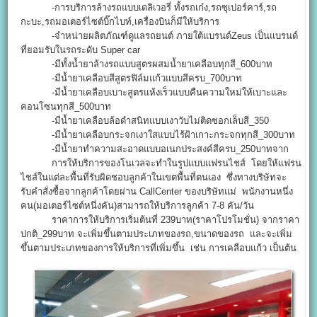
-การบริการล้างรถแบบเดลิเวอรี่ ทั้งรถเก๋ง,รถซุเปอร์คาร์,รถ
กะบะ,รถมอเตอร์ไซต์บิ๊กไบท์,เครื่องบินก็มีให้บริการ
-จำหน่ายผลิตภัณฑ์ดูแลรถยนต์ ภายใต้แบรนด์Zeus เป็นแบรนด์
ที่ยอมรับในรถระดับ Super car
-มีทั้งน้ำยาล้างรถแบบสูตรผสมน้ำยาเคลือบทุกสี_600บาท
-มีน้ำยาเคลือบสีสูตรฟิล์มแก้วแบบสีครบ_700บาท
-มีน้ำยาเคลือบเบาะสูตรแห้งเร็วแบบคืนความใหม่ให้เบาะและ
คอนโซนทุกสี_500บาท
-มีน้ำยาเคลือบล้อดำสนิทแบบเงาวับไม่ติดซอกเล็บสี_350
-มีน้ำยาเคลือบกระจกเงาใสแบบไร้ฝ้าเกาะกระจกทุกสี_300บาท
-มีน้ำยาทำความสะอาดแบบอเนกประสงค์สีครบ_250บาทจาก
การให้บริการของโนเวลจะทำในรูปแบบแฟรนไชส์ โดยให้แฟรน
ไชส์ในแต่ละพื้นที่รับผิดชอบลูกค้าในเขตพื้นที่ตนเอง ซึ่งทางบริษัทจะ
รับคำสั่งซื้อจากลูกค้าโดยผ่าน CallCenter ของบริษัทแม่ พนักงานหนึ่ง
คน(มอเตอร์ไซต์หนึ่งคัน)สามารถให้บริการลูกค้า 7-8 คัน/วัน
ราคาการให้บริการเริ่มต้นที่ 239บาท(ราคาโปรโมชั่น) จากราคา
ปกติ_299บาท จะเพิ่มขึ้นตามประเภทของรถ,ขนาดของรถ และจะเพิ่ม
ขึ้นตามประเภทของการให้บริการที่เพิ่มขึ้น เช่น การเคลือบแก้ว เป็นต้น