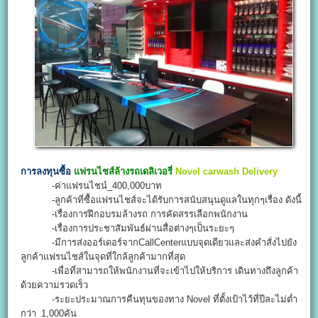
การลงทุนซื้อ
แฟรนไชส์ล้างรถเดลิเวอรี่
Novel carwash Delivery
-ค่าแฟรนไชน์_400,000บาท
-ลูกค้าที่ซื้อแฟรนไชส์จะได้รับการสนับสนุนดูแลในทุกๆเรื่อง ดังนี้
-เรื่องการฝึกอบรมล้างรถ การคัดสรรเลือกพนักงาน
-เรื่องการประชาสัมพันธ์ผ่านสื่อต่างๆเป็นระยะๆ
-มีการส่งออร์เดอร์จากCallCenterแบบจุดเดียวและส่งคำสั่งไปยัง
ลูกค้าแฟรนไชส์ในจุดที่ใกล้ลูกค้ามากที่สุด
-เพื่อที่สามารถให้พนักงานที่จะเข้าไปให้บริการ เดินทางถึงลูกค้า
ด้วยความรวดเร็ว
-ระยะประมาณการคืนทุนของทาง Novel ที่ตั้งเป้าไว้ที่ปีละไม่ต่ำ
กว่า_1,000คัน