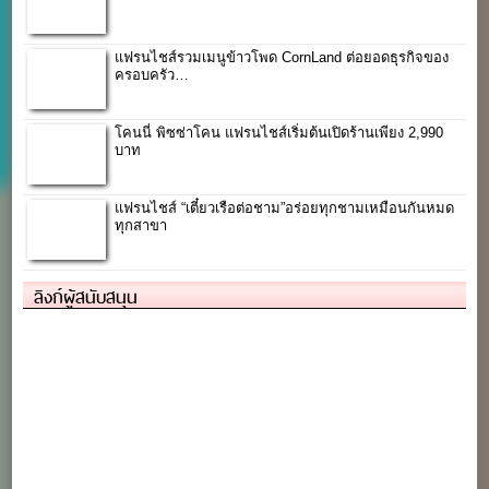
แฟรนไชส์รวมเมนูข้าวโพด CornLand ต่อยอดธุรกิจของ
ครอบครัว…
โคนนี่ พิซซ่าโคน แฟรนไชส์เริ่มต้นเปิดร้านเพียง 2,990
บาท
แฟรนไชส์ “เตี๋ยวเรือต่อชาม”อร่อยทุกชามเหมือนกันหมด
ทุกสาขา
ลิงก์ผู้สนับสนุน