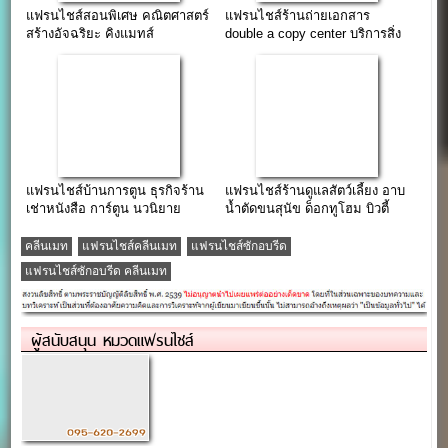
แฟรนไชส์สอนพิเศษ คณิตศาสตร์
แฟรนไชส์ร้านถ่ายเอกสาร
สร้างอัจฉริยะ คิงแมทส์
double a copy center บริการสิ่ง
KingMath
พิมพ์ครบวงจร
แฟรนไชส์บ้านการตูน ธุรกิจร้าน
แฟรนไชส์ร้านดูแลสัตว์เลี้ยง อาบ
เช่าหนังสือ การ์ตูน นวนิยาย
น้ำตัดขนสุนัข ด็อกทูโฮม บิวตี้
นิตยสาร
คลีนเมท
แฟรนไชส์คลีนเมท
แฟรนไชส์ซักอบรีด
แฟรนไชส์ซักอบรีด คลีนเมท
ผู้สนับสนุน หมวดแฟรนไชส์