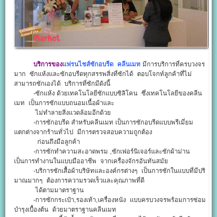
บริการของ
แฟรนไชส์ซักอบรีด คลีนเมท
มีการบริการที่ครบวงจร
มาก ซักแห้งและซักอบรีดทุกสรรพสิ่งที่ซักได้ ตอบโจกท์ลูกค้าทึ่ไม่
สามารถซักเองได้ บริการที่ซักมีดังนี้
-ซักแห้ง ด้วยเทคโนโลยีซักแบบซิลิโคน ซึ่งเทคโนโลยีของคลีน
เมท เป็นการซักแบบถนอมเนื้อผ้าและ
ไม่ทำลายสิ่งแวดล้อมอีกด้วย
-การซักอบรีด สำหรับคลีนเมท เป็นการซักอบรีดแบบพรีเมี่ยม
แตกต่างจากร้านทั่วไป มีการตรวจสอบความถูกต้อง
ก่อนถึงมือลูกค้า
-การซักทำความสะอาดพรม ,ซักเฟอร์นิเจอร์และซักผ้าม่าน
เป็นการทำงานในแบบมืออาชีพ จากเครื่องจักรอันทันสมัย
-บริการซักเสื้อผ้าบริษัทและองค์กรต่างๆ เป็นการซักในแบบที่มีปริ
มาณมากๆ ต้องการความรวดเร็วและคุณภาพที่ดี
ได้ตามมาตราฐาน
-การซักกระเป๋า,รองเท้า,เครื่องหนัง แบบครบวงจรพร้อมการซ่อม
บำรุงเบื้องต้น ด้วยมาตราฐานคลีนเมท