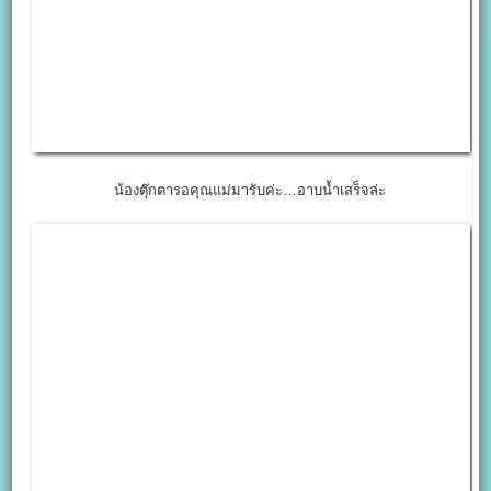
น้องตุ๊กตารอคุณแม่มารับค่ะ…อาบน้ำเสร็จล่ะ