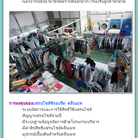
-นอกจากนี้ยังน้ำยาขจัดคราบที่ออกยากไว้รองรับลูกค้าอีกด้วย
การลงทุนของ
แฟรนไชส์ซักอบรีด คลีนเมท
-ระบบจัดการและการใช้สิทธิใช้แฟรนไชส์
-สัญญาแฟรนไชส์สามปี
-มีระบบฐานข้อมูลจัดการด้วยโปรแกรมบริหาร
-มีค่าลิขสิทธิแฟรนไชส์คลีนเมท
-อุปกรณ์เบื้องต้นสำหรับคลีนเมท