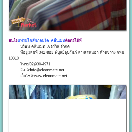
สนใจ
แฟรนไชส์ซักอบรีด คลีนเมท
ติดต่อได้ที่
บริษัท คลีนเมท เซอร์วิส จำกัด
ที่อยู่:เลขที่ 341 ซอย พิบูลย์อุปถัมภ์ สามเสนนอก ห้วยขวาง กทม.
10310
โทร:(02)930-4971
อีเมล์:info@cleanmate.net
เว็บไซต์:www.cleanmate.net