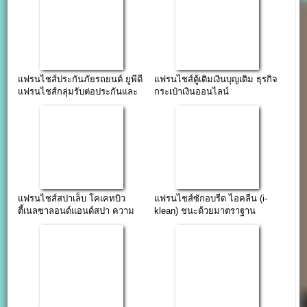
แฟรนไชส์ประกันภัยรถยนต์ ยูพีดี
แฟรนไชส์ตู้เติมเงินบุญเติม ธุรกิจ
แฟรนไชส์กลุ่มรับต่อประกันและ
กระเป๋าเงินออนไลน์
พรบ.
แฟรนไชส์สปาเล็บ โคเคทบิว
แฟรนไชส์ซักอบรีด ไอคลีน (i-
ตี้เนลซาลอนด์แอนด์สปา ความ
klean) ชนะด้วยมาตราฐาน
งามเลอค่า