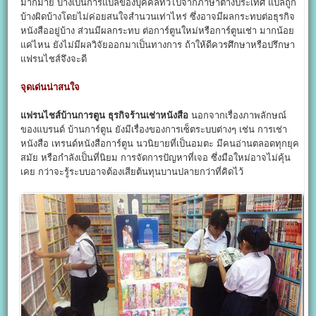
มากมาย บ้างเป็นการแปลของบุคคลทั่วไปจากภาษาต่างประเทศ แปลถูก
บ้างผิดบ้างโดยไม่ค่อยสนใจสำนวนเท่าไหร่ ซึ่งอาจมีผลกระทบต่อธุรกิจ
หนังสืออยู่บ้าง ส่วนมีผลกระทบ ต่อการ์ตูนใหม่หรือการ์ตูนเช่า มากน้อย
แค่ไหน ยังไม่มีผลวิจัยออกมาเป็นทางการ ถ้าให้ดีควรศึกษาหรือปรึกษา
แฟรนไชส์จึงจะดี
จุดเด่นน่าสนใจ
แฟรนไชส์บ้านการตูน ธุรกิจร้านเช่าหนังสือ
นอกจากเรื่องภาพลักษณ์
ของแบรนด์ บ้านการ์ตูน ยังมีเรื่องของการเซ็ตระบบต่างๆ เช่น การเช่า
หนังสือ เทรนด์หนังสือการ์ตูน นวนิยายที่เป็นอมตะ มีคนอ่านตลอดทุกยุค
สมัย หรือกำลังเป็นที่นิยม การจัดการปัญหาที่เจอ ซึ่งมือใหม่อาจไม่คุ้น
เคย กว่าจะรู้ระบบอาจต้องเสียต้นทุนบานปลายกว่าที่คิดไว้