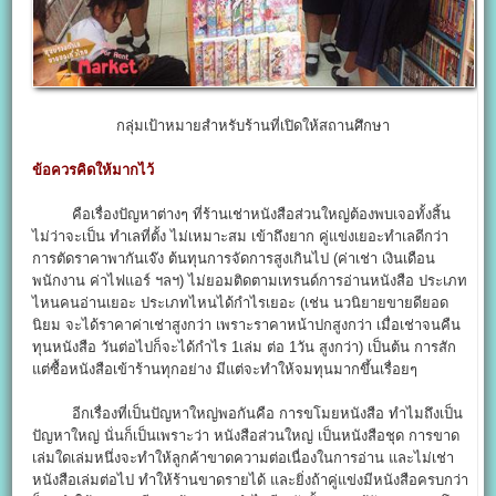
กลุ่มเป้าหมายสำหรับร้านที่เปิดให้สถานศึกษา
ข้อควรคิดให้มากไว้
คือเรื่องปัญหาต่างๆ ที่ร้านเช่าหนังสือส่วนใหญ่ต้องพบเจอทั้งสิ้น
ไม่ว่าจะเป็น ทำเลที่ตั้ง ไม่เหมาะสม เข้าถึงยาก คู่แข่งเยอะทำเลดีกว่า
การตัดราคาพากันเจ๊ง ต้นทุนการจัดการสูงเกินไป (ค่าเช่า เงินเดือน
พนักงาน ค่าไฟแอร์ ฯลฯ) ไม่ยอมติดตามเทรนด์การอ่านหนังสือ ประเภท
ไหนคนอ่านเยอะ ประเภทไหนได้กำไรเยอะ (เช่น นวนิยายขายดียอด
นิยม จะได้ราคาค่าเช่าสูงกว่า เพราะราคาหน้าปกสูงกว่า เมื่อเช่าจนคืน
ทุนหนังสือ วันต่อไปก็จะได้กำไร 1เล่ม ต่อ 1วัน สูงกว่า) เป็นต้น การสัก
แต่ซื้อหนังสือเข้าร้านทุกอย่าง มีแต่จะทำให้จมทุนมากขึ้นเรื่อยๆ
อีกเรื่องที่เป็นปัญหาใหญ่พอกันคือ การขโมยหนังสือ ทำไมถึงเป็น
ปัญหาใหญ่ นั่นก็เป็นเพราะว่า หนังสือส่วนใหญ่ เป็นหนังสือชุด การขาด
เล่มใดเล่มหนึ่งจะทำให้ลูกค้าขาดความต่อเนื่องในการอ่าน และไม่เช่า
หนังสือเล่มต่อไป ทำให้ร้านขาดรายได้ และยิ่งถ้าคู่แข่งมีหนังสือครบกว่า