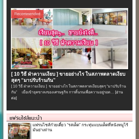
Recommended
[ 10 วิธี ฝ่าความเงียบ ] ขายอย่างไร ในสภาพตลาดเงียบ
สุดๆ “มาปรับร้านกัน”
[ 10 วิธี ฝ่าความเงียบ ] ขายอย่างไร ในสภาพตลาดเงียบสุดๆ “มาปรับร้าน
กัน” เมื่อเข้ายุคขาลงของเศรษฐกิจ การดิ้นรนเพื่อความอยู่รอด…
[อ่าน
ต่อ]
แฟรนไชส์แนะนำ
แฟรนไชส์ก๋วยเตี๋ยว “รสเด็ด” กระทุ่มแบนเด็ดที่หนังหมูไร้
มันย่างถ่าน