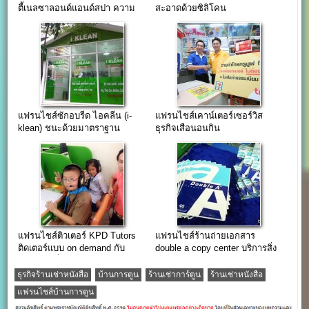
ตี้เนลซาลอนด์แอนด์สปา ความ
สะอาดด้วยซิลิโคน
งามเลอค่า
แฟรนไชส์ซักอบรีด ไอคลีน (i-
แฟรนไชส์เคาน์เตอร์เซอร์วิส
klean) ชนะด้วยมาตราฐาน
ธุรกิจเสือนอนกิน
แฟรนไชส์ติวเตอร์ KPD Tutors
แฟรนไชส์ร้านถ่ายเอกสาร
ติดเตอร์แบบ on demand กับ
double a copy center บริการสิ่ง
KPD (ครูพี่โด่ง)
พิมพ์ครบวงจร
ธุรกิจร้านเช่าหนังสือ
บ้านการตูน
ร้านเช่าการ์ตูน
ร้านเช่าหนังสือ
แฟรนไชส์บ้านการตูน