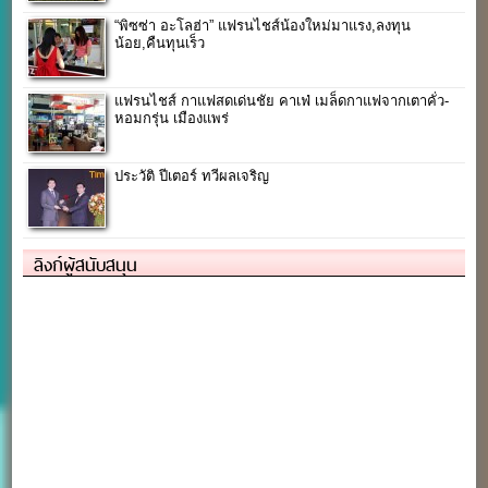
“พิซซ่า อะโลฮ่า” แฟรนไชส์น้องใหม่มาแรง,ลงทุน
น้อย,คืนทุนเร็ว
แฟรนไชส์ กาแฟสดเด่นชัย คาเฟ่ เมล็ดกาแฟจากเตาคั่ว-
หอมกรุ่น เมืองแพร่
ประวัติ ปีเตอร์ ทวีผลเจริญ
ลิงก์ผู้สนับสนุน