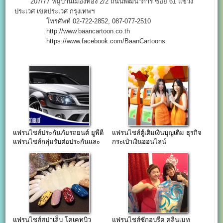
207/77 หมู่บ้านเมืองทอง 2/2 ถนนพัฒนาการ ซอย 61 แขวง
ประเวศ เขตประเวศ กรุงเทพฯ
โทรศัพท์ 02-722-2852, 087-077-2510
http://www.baancartoon.co.th
https://www.facebook.com/BaanCartoons
แฟรนไชส์ประกันภัยรถยนต์ ยูพีดี
แฟรนไชส์ตู้เติมเงินบุญเติม ธุรกิจ
แฟรนไชส์กลุ่มรับต่อประกันและ
กระเป๋าเงินออนไลน์
พรบ.
แฟรนไชส์สปาเล็บ โคเคทบิว
แฟรนไชส์ซักอบรีด คลีนเมท