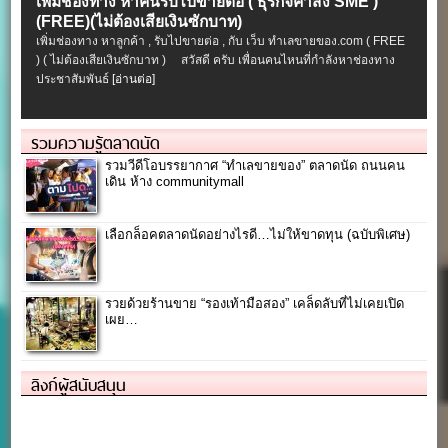
เพิ่มช่องทาง หาคนรับไปขายต่อ ( ธุรกิจค้าส่ง SME )
(FREE)(ไม่ต้องเสียเงินซักบาท)
เพิ่มช่องทาง หาลูกค้า , รับไปขายต่อ , กับ เว็บ ทำเลขายของ.com ( FREE
) ( ไม่ต้องเสียเงินซักบาท ) สวัสดี ครับ เพื่อนคนไหนที่กำลังหาช่องทาง
ประชาสัมพันธ์
[อ่านต่อ]
รวมความรู้ตลาดนัด
รวมวีดีโอบรรยากาศ “ทำเลขายของ” ตลาดนัด ถนนคน
เดิน ห้าง communitymall
เลือกล็อคตลาดนัดอย่างไรดี…ไม่ให้ขาดทุน (ฉบับพิเศษ)
รวยด้วยร้านขาย “รองเท้ามือสอง” เคล็ดลับที่ไม่เคยเปิด
เผย…
ลิงก์ผู้สนับสนุน