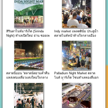
สิรินดาไนท์มาร์เก็ต (Sirinda
Indy market แพลตตินั่ม ประตูน้ำ
Night) ทำเลเปิดใหม่ ย่าน ซอยเพ
ตลาดไนท์หน้าห้างใจกลางเมือง
รชรบุรี 29
ตลาดนีออน “ตลาดนัดยามค่ำคืน
Palladium Night Market ตลาด
แหล่งท่องเที่ยวแห่งใหม่ใจกลาง
ไนท์ มาร์เก็ต โซนทำเลทองสี่แยก
กรุง” – Talad Neon
ประตูน้ำ