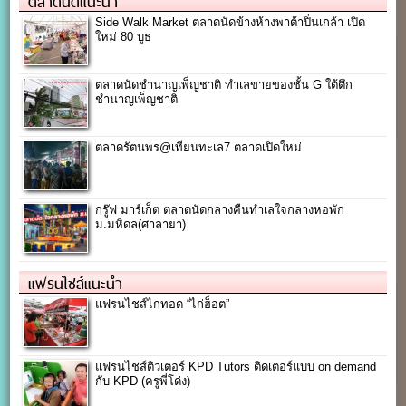
ตลาดนัดแนะนำ
Side Walk Market ตลาดนัดข้างห้างพาต้าปิ่นเกล้า เปิด
ใหม่ 80 บูธ
ตลาดนัดชำนาญเพ็ญชาติ ทำเลขายของชั้น G ใต้ตึก
ชำนาญเพ็ญชาติ
ตลาดรัตนพร@เทียนทะเล7 ตลาดเปิดใหม่
กรู๊ฟ มาร์เก็ต ตลาดนัดกลางคืนทำเลใจกลางหอพัก
ม.มหิดล(ศาลายา)
แฟรนไชส์แนะนำ
แฟรนไชส์ไก่ทอด “ไก่ฮ็อต”
แฟรนไชส์ติวเตอร์ KPD Tutors ติดเตอร์แบบ on demand
กับ KPD (ครูพี่โด่ง)