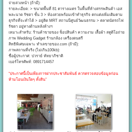
จ่ายล่วงหน้า (ถ้ามี):
รายละเอียด: > ขนาดพื้นที่ 81 ตารางเมตร ในพื้นที่ห้างสรรพสินค้า เอส
พละนาด รัชดา ชั้น 3 > ห้องสวยพร้อมเข้าทำธุรกิจ ตกแต่งเพิ่มเติมตาม
ธุรกิจที่จะทำได้ > อยู่ติด MRT สถานนีศูนย์วัฒนธรรม > ตลาดนัดรถไฟ
รัชดา อยู่ทางด้านหลังห้างฯ
เหมาะสำหรับ: ร้านค้าขายของ ช็อปสินค้า ความงาม เสื้อผ้า สตูดิโอถ่าย
ภาพ Wedding Gadget ร้านกล้อง เครื่องดนตรี
สิทธิพิเศษเฉพาะ ทำเลขายของ.com (ถ้ามี):
ภาพสถานที่จริง (ไม่เกิน100kb):
ชื่อผู้ประกาศ: ปวราย์ หัทยาภิชาติ
เบอร์โทรศัพท์: 0891714457
“ประกาศนี้เป็นเพียงการฝากประชาสัมพันธ์ ควรตรวจสอบข้อมูลก่อน
ห้ามโอนเงินใดๆ ทั้งสิน”