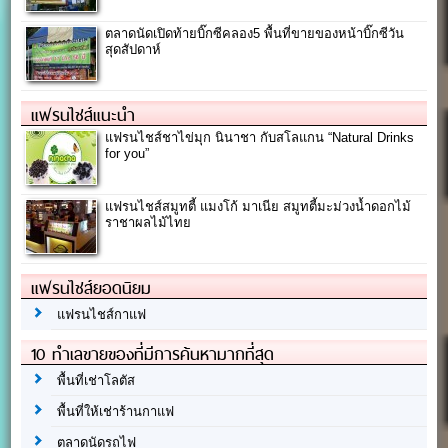
ตลาดนัดเปิดท้ายบิ๊กซีคลอง5 พื้นที่ขายของหน้าบิ๊กซีวัน
สุดสัปดาห์
แฟรนไชส์แนะนำ
แฟรนไชส์ชาไข่มุก นินาชา กับสโลแกน “Natural Drinks
for you”
แฟรนไชส์สมูทตี้ แมงโก้ มาเนีย สมูทตี้มะม่วงน้ำดอกไม้
ราชาผลไม้ไทย
แฟรนไชส์ยอดนิยม
แฟรนไชส์กาแฟ
10 ทำเลขายของที่มีการค้นหามากที่สุด
พื้นที่เช่าโลตัส
พื้นที่ให้เช่าร้านกาแฟ
ตลาดนัดรถไฟ