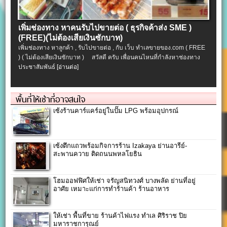
เพิ่มช่องทาง หาคนรับไปขายต่อ ( ธุรกิจค้าส่ง SME )
(FREE)(ไม่ต้องเสียเงินซักบาท)
เพิ่มช่องทาง หาลูกค้า , รับไปขายต่อ , กับ เว็บ ทำเลขายของ.com ( FREE
) ( ไม่ต้องเสียเงินซักบาท ) สวัสดี ครับ เพื่อนคนไหนที่กำลังหาช่องทาง
ประชาสัมพันธ์
[อ่านต่อ]
พื้นที่ให้เช่าที่อาจสนใจ
เซ้งร้านคาร์แคร์อยู่ในปั๊ม LPG พร้อมอุปกรณ์
เซ้งตึกแถวพร้อมกิจการร้าน Izakaya ย่านอารีย์-
สะพานควาย ติดถนนพหลโยธิน
โฮมออฟฟิศให้เช่า จรัญสนิทวงศ์ บางพลัด ย่านที่อยู่
อาศัย เหมาะแก่การทำร้านค้า ร้านอาหาร
ให้เช่า พื้นที่ขาย ร้านค้าไฟแรง ทำเล ศิริราช ปิย
มหาราชการุณย์