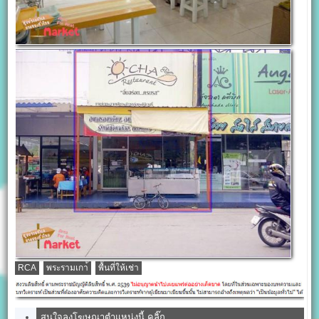
RCA
พระรามเกา้
พื้นที่ให้เช่า
สนใจลงโฆษณาตำแหน่งนี้ คลิ๊ก