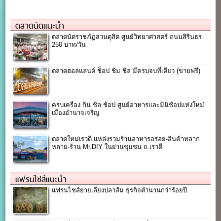
ตลาดนัดแนะนำ
ตลาดนัดราชภัฏสวนดุสิต ศูนย์วิทยาศาสตร์ ถนนสิรินธร
250 บาท/วัน
ตลาดฮอลแลนด์ ช็อป ชิม ชิล มีครบจบที่เดียว (ขายฟรี)
ครบเครื่อง กิน ชิล ช้อป ศูนย์อาหารและมินิช้อปแห่งใหม่
เมืองอำนาจเจริญ
ตลาดใหม่เรวดี แหล่งรวมร้านอาหารอร่อย-สินค้าหลาก
หลาย-ร้าน Mr.DIY ในย่านชุมชน ถ.เรวดี
แฟรนไชส์แนะนำ
แฟรนไชส์ยายเลียงปลาส้ม ธุรกิจตำนานกว่าร้อยปี