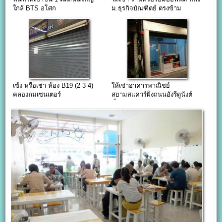
ใกล้ BTS อโศก
ม.ธุรกิจบัณฑิตย์ ตรงข้าม
โรงแรม the riche boutique
เซ้ง หรือเช่า ห้อง B19 (2-3-4)
ให้เช่าอาคารพาณิชย์
คลองถมเซนเตอร์
สยามสแควร์ฝั่งถนนอังรีดูนังต์
ชั้น 1