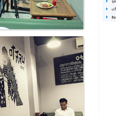
จุด
เก
ติด