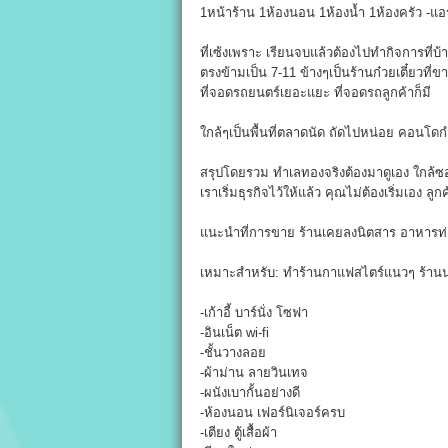
1หน้าร้าน 1ห้องนอน 1ห้องน้ำ 1ห้องครัว -แอร
ที่เซ้งเพราะ เรียนจบแล้วต้องไปทำกิจการที่บ้
ตรงข้ามเป็น 7-11 ข้างๆเป็นร้านก๋วยเตี๋ยวท
ที่จอดรถยนตร์เยอะแยะ ที่จอดรถลูกค้าก็มี
ใกล้ๆเป็นพื้นที่ตลาดนัด ถัดไปหน่อย คอนโดกำ
สรุปโดยรวม ทำเลทองจริงต้องมาดูเอง ใกล้
เราเริ่มธุรกิจไว้ให้แล้ว คุณไม่ต้องเริ่มเอง ลู
แนะนำที่การขาย ร้านเคยลงนิตสาร อาหารท่อง
เหมาะสำหรับ: ทำร้านกาแฟสไตร์แนวๆ ร้าน
-เก้าอี้ บาร์นั่ง โซฟา
-อินเน็ต wi-fi
-ชั้นวางลอย
-ผ้าม่าน ลายวินเทจ
-ผนังเบากั้นอย่างดี
-ห้องนอน เฟอร์นิเจอร์ครบ
-เตียง ตู้เสื้อผ้า