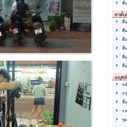
พื้
หาพื้น
พื้
พื้
พื้
พื
พื
พื้
เมนูหล
หน
รว
พื้
รว
ชุ