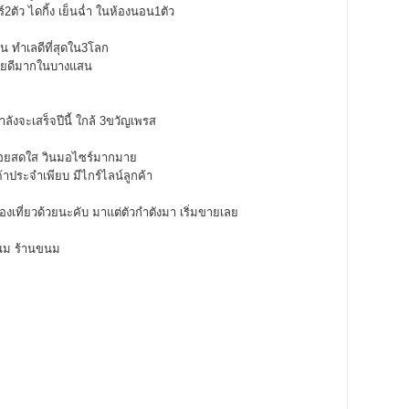
์2ตัว ไดกิ้ง เย็นฉ่ำ ในห้องนอน1ตัว
าน ทำเลดีที่สุดใน3โลก
ี่ขายดีมากในบางแสน
ลังจะเสร็จปีนี้ ใกล้ 3ขวัญเพรส
ซอยสดใส วินมอไซร์มากมาย
กค้าประจำเพียบ มีไกร์ไลน์ลูกค้า
เที่ยวด้วยนะคับ มาแต่ตัวกำตังมา เริ่มขายเลย
นม ร้านขนม