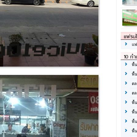
แฟรนไ
แฟ
10 ทำเ
พื้
พื้
ตล
ตล
พื้
พื้
พื้
พื้