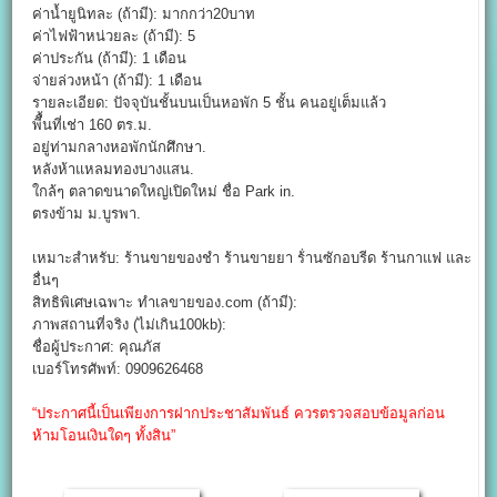
ค่าน้ำยูนิทละ (ถ้ามี): มากกว่า20บาท
ค่าไฟฟ้าหน่วยละ (ถ้ามี): 5
ค่าประกัน (ถ้ามี): 1 เดือน
จ่ายล่วงหน้า (ถ้ามี): 1 เดือน
รายละเอียด: ปัจจุบันชั้นบนเป็นหอพัก 5 ชั้น คนอยู่เต็มแล้ว
พีื้นที่เช่า 160 ตร.ม.
อยู่ท่ามกลางหอพักนักศึกษา.
หลังห้าแหลมทองบางแสน.
ใกล้ๆ ตลาดขนาดใหญ่เปิดใหม่ ชื่อ Park in.
ตรงข้าม ม.บูรพา.
เหมาะสำหรับ: ร้านขายของชำ ร้านขายยา ร้่านซักอบรีด ร้านกาแฟ และ
อื่นๆ
สิทธิพิเศษเฉพาะ ทำเลขายของ.com (ถ้ามี):
ภาพสถานที่จริง (ไม่เกิน100kb):
ชื่อผู้ประกาศ: คุณภัส
เบอร์โทรศัพท์: 0909626468
“ประกาศนี้เป็นเพียงการฝากประชาสัมพันธ์ ควรตรวจสอบข้อมูลก่อน
ห้ามโอนเงินใดๆ ทั้งสิน”