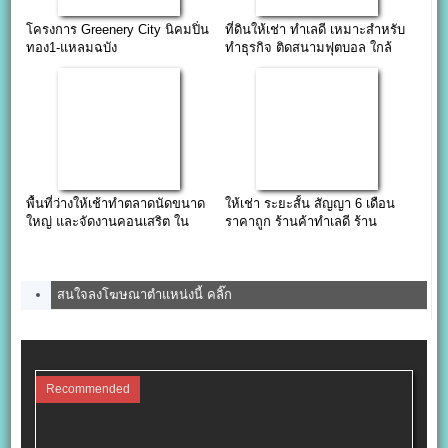
โครงการ Greenery City นิคมปิ่น
ที่ดินให้เช่า ทำเลดี เหมาะสำหรับ
ทอง1-แหลมฉบัง
ทำธุรกิจ ติดสนามฟุตบอล ใกล้
นิคมเหมราช ปลวกแดง
พื้นที่ว่างให้เช้าทำตลาดนัดขนาด
ให้เช่า ระยะสั้น สัญญา 6 เดือน
ใหญ่ และจัดงานคอนเสริต ใน
ราคาถูก ร้านค้าทำเลดี ร้าน
ฉะเชิงเทรา
อาหาร หรือทำสำนักงาน ติดถนน
สุขุมวิท พัทยา
สนใจลงโฆษณาตำแหน่งนี้ คลิ๊ก
Recommended