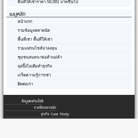
พื้นที่ให้เช่าราคา 50,001 บาทขึ้นไป
เมนูหลัก
หน้าแรก
รวมข้อมูลตลาดนัด
พื้นที่เช่า พื้นที่ให้เช่า
รวมแฟรนไชส์น่าลงทุน
ชุมชนสนทนาพ่อค้าแม่ค้า
จุดปิ๊งไอเดียทำธุรกิจ
เกร็ดความรู้การเช่า
ติดต่อเรา
ข้อมูลแฟรนไชส์
รายชื่อตลาดนัด
ธุรกิจ Case Study
ข้อมูลร้านขายส่ง
ลงทะเบียนแฟรนไชส์
ลงทะเบียนตลาดนัดใหม่