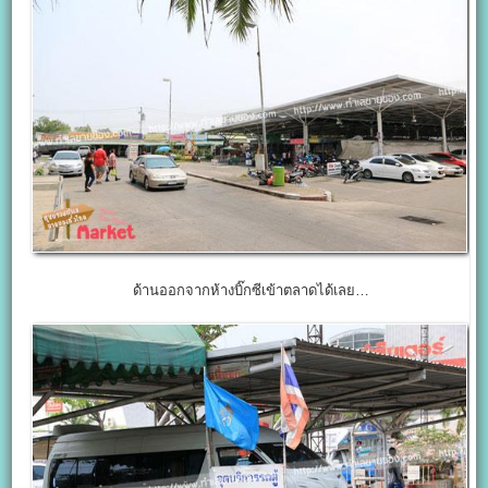
ด้านออกจากห้างบิ๊กซีเข้าตลาดได้เลย…