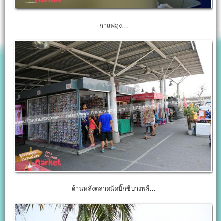
กาแฟถุง…
ด้านหลังตลาดนัดบิ๊กซีบางพลี…