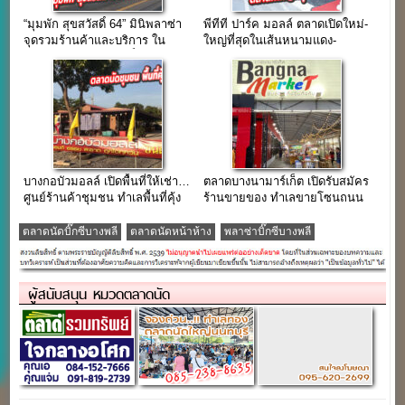
“มุมพัก สุขสวัสดิ์ 64” มินิพลาซ่า
พีทีที ปาร์ค มอลล์ ตลาดเปิดใหม่-
จุดรวมร้านค้าและบริการ ใน
ใหญ่ที่สุดในเส้นหนามแดง-
ละแวกชุมชนสุขสวัสดิ์ 64
บางพลี
บางกอบัวมอลล์ เปิดพื้นที่ให้เช่า…
ตลาดบางนามาร์เก็ต เปิดรับสมัคร
ศูนย์ร้านค้าชุมชน ทำเลพื้นที่คุ้ง
ร้านขายของ ทำเลขายโซนถนน
บางกะเจ้า
บางนา-ตราด
ตลาดนัดบิ๊กซีบางพลี
ตลาดนัดหน้าห้าง
พลาซ่าบิ๊กซีบางพลี
ผู้สนับสนุน หมวดตลาดนัด