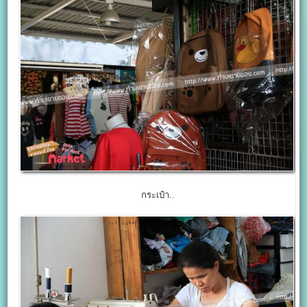
กระเป๋า..