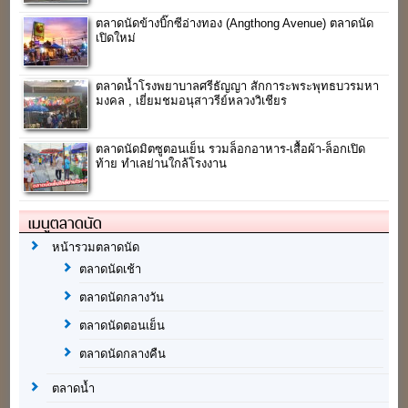
ตลาดนัดข้างบิ๊กซี‎อ่างทอง‬ (Angthong Avenue) ตลาดนัด
เปิดใหม่
ตลาดน้ำโรงพยาบาลศรีธัญญา สักการะพระพุทธบวรมหา
มงคล , เยี่ยมชมอนุสาวรีย์หลวงวิเชียร
ตลาดนัดมิตซูตอนเย็น รวมล็อกอาหาร-เสื้อผ้า-ล็อกเปิด
ท้าย ทำเลย่านใกล้โรงงาน
เมนูตลาดนัด
หน้ารวมตลาดนัด
ตลาดนัดเช้า
ตลาดนัดกลางวัน
ตลาดนัดตอนเย็น
ตลาดนัดกลางคืน
ตลาดน้ำ