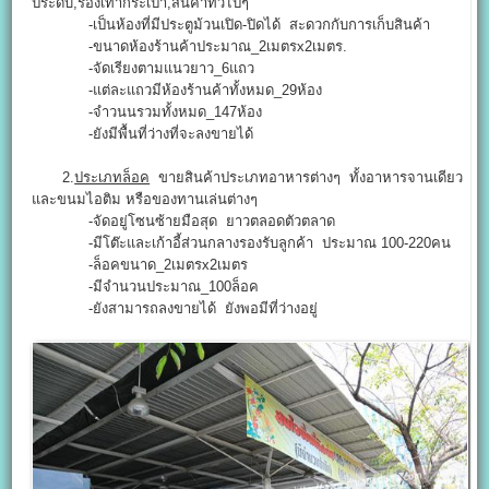
ประดับ,รองเท้ากระเป๋า,สินค้าทั่วไปๆ
-เป็นห้องที่มีประตูม้วนเปิด-ปิดได้ สะดวกกับการเก็บสินค้า
-ขนาดห้องร้านค้าประมาณ_2เมตรx2เมตร.
-จัดเรียงตามแนวยาว_6แถว
-แต่ละแถวมีห้องร้านค้าทั้งหมด_29ห้อง
-จำวนนรวมทั้งหมด_147ห้อง
-ยังมีพื้นที่ว่างที่จะลงขายได้
2.
ประเภทล็อค
ขายสินค้าประเภทอาหารต่างๆ ทั้งอาหารจานเดียว
และขนมไอติม หรือของทานเล่นต่างๆ
-จัดอยู่โซนซ้ายมือสุด ยาวตลอดตัวตลาด
-มีโต๊ะและเก้าอี้ส่วนกลางรองรับลูกค้า ประมาณ 100-220คน
-ล็อคขนาด_2เมตรx2เมตร
-มีจำนวนประมาณ_100ล็อค
-ยังสามารถลงขายได้ ยังพอมีที่ว่างอยู่