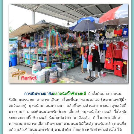
การเดินทางมายัง
ตลาดนัดบิ๊กซีบางพลี
ถ้าตั้งต้นมาจากถนน
รังสิต-นครนายก สามารถเดินทางโดยขึ้นทางด่วนมอเตอร์หมายเลข9(ฝั่ง
ตะวันออก) มุ่งหน้ามาถนนบางนา แล้วขึ้นทางด่วนสายบางนา-สุขสวัสดิ์-
พระราม2 มาลงที่ถนนเทพรักษ์เลย เลี้ยวซ้ายมุ่งหน้าไปบางพลี วิ่งไปซัก
ระยะจะเจอบิ๊กซีบางพลี นั่นก็แปลว่าเรามาถึงแล้ว ถ้าไม่อยากเสียค่า
ทางด่วน สามารถเลือกเดินทางมาตามถนนนิมิใหม่,ถนนร่มเกล้า,ถนนกิ่ง
แก้ว,แล้วเข้าถนนเทพารักษ์,ตามลำดับ ก็จะประหยัดค่าทางด่วนไปได้