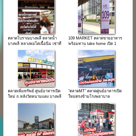
ตลาดโบราณบางพลี ตลาดน้ำ
109 MARKET ตลาดขายอาหาร
บางพลี หลวงพ่อโตเนื้อนิ่ม เช่าที่
พร้อมทาน take home เปิด 1
20 บาท
มีนาคม นี้
ตลาดเพิ่มทรัพย์ ศูนย์อาหารเปิด
“ตลาดMT” ตลาดศูนย์อาหารเปิด
ใหม่ ถ.หลังวัดหนามแดง บางพลี
ใหม่ตรงข้ามโรงพยาบาล
สมุทรปราการ