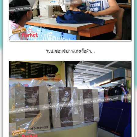
รับปะซ่อมซิปกางเกงเสื้อผ้า…