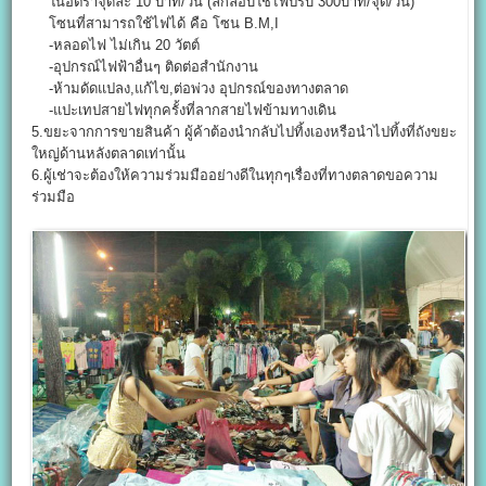
ในอัตราจุดละ 10 บาท/วัน (ลักลอบใช้ไฟปรับ 300บาท/จุด/วัน)
โซนที่สามารถใช้ไฟได้ คือ โซน B.M,I
-หลอดไฟ ไม่เกิน 20 วัตต์
-อุปกรณ์ไฟฟ้าอื่นๆ ติดต่อสำนักงาน
-ห้ามดัดแปลง,แก้ไข,ต่อพ่วง อุปกรณ์ของทางตลาด
-แปะเทปสายไฟทุกครั้งที่ลากสายไฟข้ามทางเดิน
5.ขยะจากการขายสินค้า ผู้ค้าต้องนำกลับไปทิ้งเองหรือนำไปทิ้งที่ถังขยะ
ใหญ่ด้านหลังตลาดเท่านั้น
6.ผู้เช่าจะต้องให้ความร่วมมืออย่างดีในทุกๆเรื่องที่ทางตลาดขอความ
ร่วมมือ