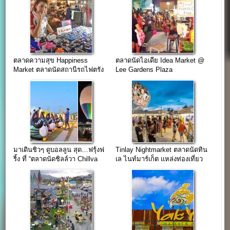
ตลาดความสุข Happiness
ตลาดนัดไอเดีย Idea Market @
Market ตลาดนัดสถานีรถไฟตรัง
Lee Gardens Plaza
มาเดินชิวๆ ดูบอลลูน สุด…ฟรุ้งฟ
Tinlay Nightmarket ตลาดนัดทิน
ริ้ง ที่ “ตลาดนัดชิลล์วา Chillva
เล ไนท์มาร์เก็ต แหล่งท่องเที่ยว
Market”
ชาวต่างชาติ