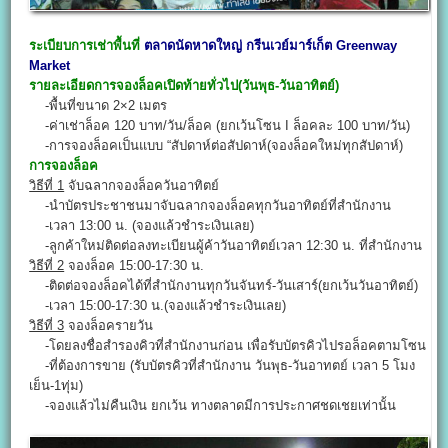
ระเบียบการเช่าพื้นที่
ตลาดนัดหาดใหญ่
กรีนเวย์มาร์เก็ต
Greenway
Market
รายละเอียดการจองล็อคเปิดท้ายทั่วไป(วันพุธ-วันอาทิตย์)
-พื้นที่ขนาด 2×2 เมตร
-ค่าเช่าล็อค 120 บาท/วัน/ล็อค (ยกเว้นโซน I ล็อคละ 100 บาท/วัน)
-การจองล็อคเป็นแบบ “สัปดาห์ต่อสัปดาห์(จองล็อคใหม่ทุกสัปดาห์)
การจองล็อค
วิธีที่ 1
จับฉลากจองล็อควันอาทิตย์
-นำบัตรประชาชนมาจับฉลากจองล็อคทุกวันอาทิตย์ที่สำนักงาน
-เวลา 13:00 น. (จองแล้วชำระเงินเลย)
-ลูกค้าใหม่ติดต่อลงทะเบียนผู้ค้าวันอาทิตย์เวลา 12:30 น. ที่สำนักงาน
วิธีที่ 2
จองล็อค 15:00-17:30 น.
-ติดต่อจองล็อคได้ที่สำนักงานทุกวันจันทร์-วันเสาร์(ยกเว้นวันอาทิตย์)
-เวลา 15:00-17:30 น.(จองแล้วชำระเงินเลย)
วิธีที่ 3
จองล็อครายวัน
-โดยลงชื่อสำรองคิวที่สำนักงานก่อน เพื่อรับบัตรคิวไปรอล็อคตามโซน
-ที่ต้องการขาย (รับบัตรคิวที่สำนักงาน วันพุธ-วันอาทตย์ เวลา 5 โมง
เย็น-1ทุ่ม)
-จองแล้วไม่คืนเงิน ยกเว้น ทางตลาดมีการประกาศชดเชยเท่านั้น