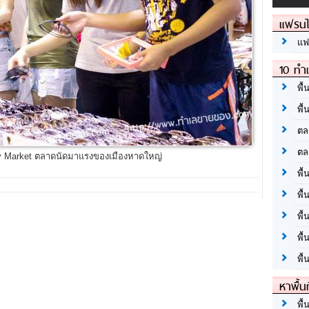
แฟรนไ
แฟ
10 ทำเ
พื้
พื้
ตล
ตล
ay Market ตลาดนัดมาแรงของเมืองหาดใหญ่
พื้
พื้
พื้
พื้
พื้
หาพื้น
พื้