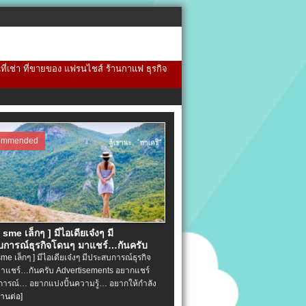
้นที่เช่า ที่ขายของ แฟรนไชส์ ร้านกาแฟ ธุรกิจ
ommended
จ sme เล็กๆ ] มีไอเดียเจ๋งๆ มี
การณ์ธุรกิจโดนๆ มาแชร์…กันครับ
 sme เล็กๆ ] มีไอเดียเจ๋งๆ มีประสบการณ์ธุรกิจ
าแชร์…กันครับ Advertisements อยากแชร์
ารณ์… อยากแบ่งปั้นความรู้… อยากให้กำลัง
่านต่อ]