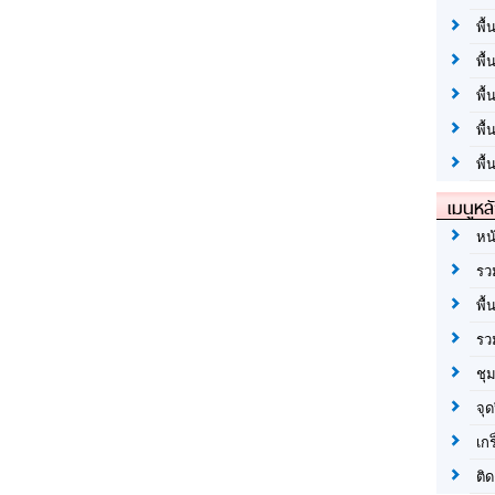
พื้
พื้
พื
พื
พื้
เมนูหล
หน
รว
พื้
รว
ชุ
จุด
เก
ติด