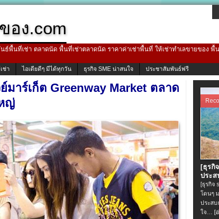
ของ.com
ธ์พื้นที่เช่า ตลาดนัด พื้นที่เช่าตลาดนัด ราคาค่าเช่าพื้นที่ ให้เช่าทำเลขายของ พื
้เช่า
ไอเดียดีๆ มีได้ทุกวัน
ธุรกิจ SME น่าสนใจ
ประชาสัมพันธ์ฟรี
ย์มาร์เก็ต Greenway Market ตลาด
หญ่
Rec
[ธุรกิ
ประสบ
[ธุรกิจ
โดนๆ ม
ประสบก
ใจ…
[อ