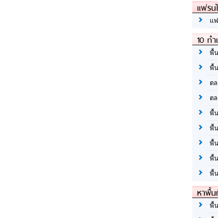
แฟรนไ
แฟ
10 ทำเ
พื้
พื้
ตล
ตล
พื้
พื้
พื้
พื้
พื้
หาพื้น
พื้