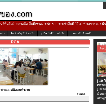
ของ.com
ธ์พื้นที่เช่า ตลาดนัด พื้นที่เช่าตลาดนัด ราคาค่าเช่าพื้นที่ ให้เช่าทำเลขายของ พื
้เช่า
ไอเดียดีๆ มีได้ทุกวัน
ธุรกิจ SME น่าสนใจ
ประชาสัมพันธ์ฟรี
RCA
Rec
[ 10 
ตลาดเ
[ 10 ว
เก้าย่านออฟฟิศคนทำงาน
เงียบส
อ่านต่อ...
เศรษฐก