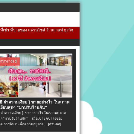
้นที่เช่า ที่ขายของ แฟรนไชส์ ร้านกาแฟ ธุรกิจ
ommended
วิธี ฝ่าความเงียบ ] ขายอย่างไร ในสภาพ
งียบสุดๆ “มาปรับร้านกัน”
ิธี ฝ่าความเงียบ ] ขายอย่างไร ในสภาพตลาด
ุดๆ “มาปรับร้านกัน” เมื่อเข้ายุคขาลงของ
ิจ การดิ้นรนเพื่อความอยู่รอด…
[อ่านต่อ]