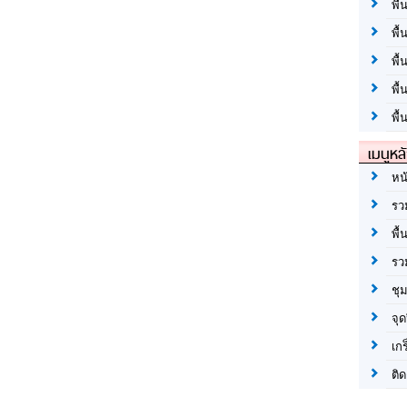
พื้
พื้
พื
พื
พื้
เมนูหล
หน
รว
พื้
รว
ชุ
จุด
เก
ติด