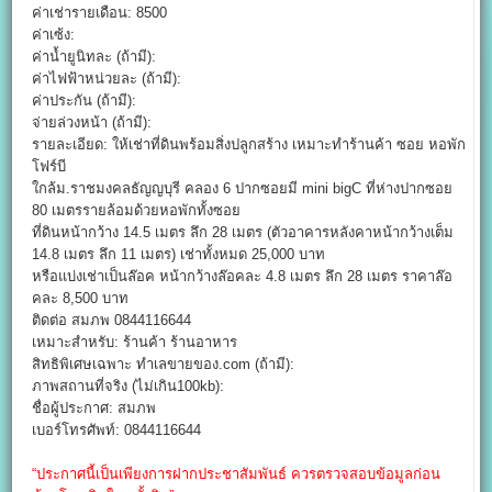
ค่าเช่ารายเดือน: 8500
ค่าเซ้ง:
ค่าน้ำยูนิทละ (ถ้ามี):
ค่าไฟฟ้าหน่วยละ (ถ้ามี):
ค่าประกัน (ถ้ามี):
จ่ายล่วงหน้า (ถ้ามี):
รายละเอียด: ให้เช่าที่ดินพร้อมสิ่งปลูกสร้าง เหมาะทำร้านค้า ซอย หอพัก
โฟร์บี
ใกล้ม.ราชมงคลธัญญบุรี คลอง 6 ปากซอยมี mini bigC ที่ห่างปากซอย
80 เมตรรายล้อมด้วยหอพักทั้งซอย
ที่ดินหน้ากว้าง 14.5 เมตร ลึก 28 เมตร (ตัวอาคารหลังคาหน้ากว้างเต็ม
14.8 เมตร ลึก 11 เมตร) เช่าทั้งหมด 25,000 บาท
หรือแบ่งเช่าเป็นล๊อค หน้ากว้างล๊อคละ 4.8 เมตร ลึก 28 เมตร ราคาล๊อ
คละ 8,500 บาท
ติดต่อ สมภพ 0844116644
เหมาะสำหรับ: ร้านค้า ร้านอาหาร
สิทธิพิเศษเฉพาะ ทำเลขายของ.com (ถ้ามี):
ภาพสถานที่จริง (ไม่เกิน100kb):
ชื่อผู้ประกาศ: สมภพ
เบอร์โทรศัพท์: 0844116644
“ประกาศนี้เป็นเพียงการฝากประชาสัมพันธ์ ควรตรวจสอบข้อมูลก่อน