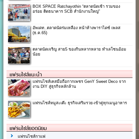
BOX SPACE Ratchayothin “ตลาดนัดเช้า รวมของ
อร่อย ติดธนาคาร SCB สำนักงานใหญ่”
อัพเดท..ตลาดนัดร่มเหลือง หน้าห้างพาราไดซ์ เพลส
(ธ.ค.65)
ตลาดนัดเจริญ สาย5 ของกินหลากหลาย ทำเลโซนอ้อม
น้อย
แฟรนไชส์แนะนำ
แฟรนไชส์เคสมือถือกากเพชร GenY Sweet Deco จาก
งาน DIY สู่ธุรกิจหลักล้าน
แฟรนไชส์หมูสะเต๊ะ ธุรกิจเสริมรวย-เข้าคู่ทุกเมนูอาหาร
แฟรนไชส์ยอดนิยม
แฟรนไชส์กาแฟ