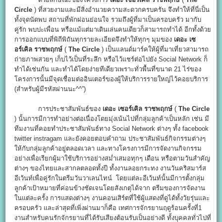
Circle
) ที่สวยงามและมีสิ่งอำนวยความสะดวกครบครัน จึงทำให้ที่นี่เป็น
ทั้งจุดนัดพบ สถานที่พักผ่อนย่อนใจ รวมถึงผู้ที่มาเป็นครอบครัว มากับ
คู่รัก พบปะเพื่อน หรือแม้แต่มาเดินเล่นคนเดียวก็สามารถทำได้ อีกทั้งด้วย
การออกแบบที่พิถีพิถันทุกรายละเอียดจึงทำให้ทุกๆ มุมของ
เดอะ เซ
อร์เคิล ราชพฤกษ์
(
The Circle
) เป็นแลนด์มาร์คให้ผู้ที่มาเที่ยวสามารถ
ถ่ายภาพสวยๆ เก็บไว้เป็นที่ระลึก หรือไว้แชร์ต่อไปยัง Social Network ก็
ทำได้เช่นกัน และทำได้โดยง่ายทีเดียวเพราะทั่วพื้นที่ขนาด 21 ไร่ของ
โครงการนั้นมีจุดเชื่อมต่ออินเตอร์ของผู้ให้บริการรายใหญ่ไว้คอยบริการ
(สำหรับผู้มีรหัสผ่านนะ^^”)
การประชาสัมพันธ์ของ
เดอะ เซอร์เคิล ราชพฤกษ์
(
The Circle
) นั้นการมีการทำอย่างต่อเนื่องโดยมุ่งเน้นไปที่กลุ่มลูกค้าเป็นหลัก เช่น มี
ทีมงานที่คอยทำประชาสัมพันธ์ทาง Social Network ต่างๆ ทั้ง facebook
twitter instragam และยังคอยตอบคำถาม ประชาสัมพันธ์กิจกรรมต่างๆ
ให้กับกลุ่มลูกค้าอยู่ตลอดเวลา และทางโครงการมีการจัดงานกิจกรรม
อย่างเพื่อเรียกผู้มาใช้บริการอย่างสม่ำเสมอทุกๆ เดือน หรือตามวันสำคัญ
ต่างๆ ของไทยและสากลตลอดทั้งปี ทั้งงานลอยกระทง งานวันคริสมาร์ส
อีเว้นท์เพื่อคู่รักในตรีมวันวาเลนไทน์ โดยแต่ละอีเว้นท์นั้นมีการตั้งกลุ่ม
ลูกค้าเป้าหมายที่ค่อนข้างชัดเจนโดยสังเกตุได้จาก ตรีมของการจัดงาน
ในแต่ละครั้ง การแสดงต่างๆ งานคอนเสิร์ตที่ใช้ผู้แสดงที่ดูได้ทั้งวัยรุ่นและ
ครอบครัว และล่าสุดที่เพิ่งผ่านมาก็คือ เทศการจักรยานฤดูร้อนครั้งที่1
งานสำหรับคนรักจักรยานที่ได้รับเสียงต้อนรับเป็นอย่างดี ทั้งบุคคลทั่วไปที่