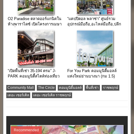
O2 Paradise ตลาดออร์แกนิคใน
“แคปปิตอล พลาซ่า” ศูนย์รวม
ห้างพาราไดซ์ เปิดโครงการเมษา
อุปกรณ์มือถือ,อะไหล่มือถือ,ปลีก
62 นี้
และส่ง ใจกลางย่านคลองถม
เสือป่า
“เปิดพื้นที่เช่า 35-194 ตรม” J-
For You Park คอมมูนิตี้มอลล์
PARK คอมมูนิตี้สไตล์ท่องเที่ยว
แห่งใหม่ย่านบางนา (กม 1.5)
แหล่งช้อปใกล้กรุงเทพฯ
Community Mall
The Circle
คอมมูนิตี้มอลล์
พื้นที่เช่า
ราชพฤกษ์
เดอะ เซอร์เคิล
เดอะ เซอร์เคิล ราชพฤกษ์
Recommended