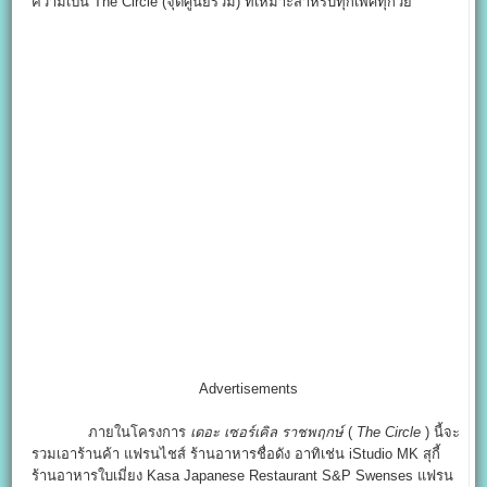
ความเป็น The Circle (จุดศูนย์รวม) ที่เหมาะสำหรับทุกเพศทุกวัย
Advertisements
ภายในโครงการ
เดอะ เซอร์เคิล ราชพฤกษ์
(
The Circle
) นี้จะ
รวมเอาร้านค้า แฟรนไชส์ ร้านอาหารชื่อดัง อาทิเช่น iStudio MK สุกี้
ร้านอาหารใบเมี่ยง Kasa Japanese Restaurant S&P Swenses แฟรน