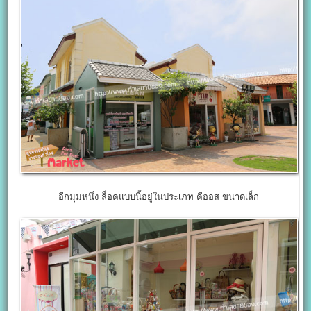
อีกมุมหนึ่ง ล็อคแบบนี้อยู่ในประเภท คีออส ขนาดเล็ก