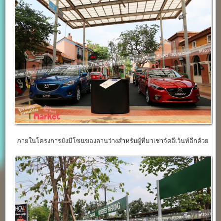
ภายในโครงการยังมีโซนของลานว่างสำหรับผู้ที่มาเช่าจัดอีเว้นท์อีกด้วย