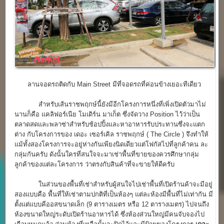
ลานจอดรถติดกับ Main Street มีที่จอดรถที่ค่อนข้างเยอะทีเดียว
สำหรับเส้นราชพฤกษ์นี้ยังมีอีกโครงการหนึ่งที่เพิ่งเปิดตัวมาไม่
นานก็คือ แคลิฟอร์เนีย โมเดิร์น มาเก็ต ซึ่งจัดวาง Position ไว้ว่าเป็น
ตลาดสดและพลาซ่าสำหรับช้อปปิ้งและหาอาหารรับประทานซึ่งจะแตก
ต่าง กับโครงการของ เดอะ เซอร์เคิล ราชพฤกษ์ ( The Circle ) จึงทำให้
แม้ทั้งสองโครงการจะอยู่ห่างกันเพียงนิดเดียวแต่โฟกัสไปที่ลูกค้าคน ละ
กลุ่มกันครับ ดังนั้นใครที่สนใจจะมาเช่าพื้นที่ขายของควรศึกษากลุ่ม
ลูกค้าของแต่ละโครงการ ว่าตรงกับสินค้าที่จะขายให้ดีครับ
ในส่วนของพื้นที่เช่าสำหรับผู้สนใจไปเช่าพื้นที่เปิดร้านค้าจะมีอยู่
สองแบบคือ พื้นที่ให้เช่าตามปกติที่เป็นห้องๆ แต่ละห้องมีพื้นที่ไม่เท่ากัน มี
ตั้งแต่แบบคีออสขนาดเล็ก (9 ตารางเมตร หรือ 12 ตารางเมตร) ไปจนถึง
ห้องขนาดใหญ่ระดับเปิดร้านอาหารได้ ซึ่งห้องส่วนใหญ่มีคนจับจองไป