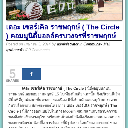
เดอะ เซอร์เคิล ราชพฤกษ์ ( The Circle
) คอมมูนิตี้มอลล์ครบวงจรที่ราชพฤกษ์
Posted on
เมษายน 3, 2014
by
administrator
in
Community Mall
ศูนย์การค้า
// 0 Comments
5
SHARES
เดอะ เซอร์เคิล ราชพฤกษ์
(
The Circle
) นี้ตั้งอยู่บนถนน
ราชพฤกษ์เลยซอยราชพฤกษ์ 15 ไปเพียงนิดเดียวเท่านั้น ซึ่งบริเวณนี้เริ่ม
มีพื้นที่ที่ถูกพัฒนาขึ้นมาอย่างต่อเนื่อง มีทั้งร้านค้าและหมู่บ้านกระจาย
กันไปโดยรอบ ลักษณะของโครงการ
เดอะ เซอร์เคิล ราชพฤกษ์
(
The
Circle
) นี้มีการออกแบบไปในทาง Modern ผสมผสานกับสถาปัตกรรม
ของสิ่งก่อสร้างทางยุโรป พร้อมกันนั้นยังคำนึงถึงเรื่องความสะดวกสบาย
ของการเดินชม ช๊อปปิ้ง การจัดวางที่มีรูปแบบ โดยยังคง concept ของ