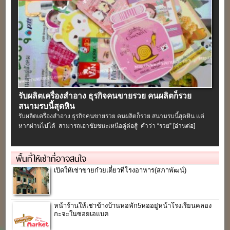
รับผลิตเครื่องสําอาง ธุรกิจคนขายรวย คนผลิตก็รวย
สนามรบนี้สุดหิน
รับผลิตเครื่องสําอาง ธุรกิจคนขายรวย คนผลิตก็รวย สนามรบนี้สุดหิน แต่
หากผ่านไปได้ สามารถเอาชัยชนะเหนือคู่ต่อสู้ คำว่า “รวย”
[อ่านต่อ]
พื้นที่ให้เช่าที่อาจสนใจ
เปิดให้เช่าขายก๋วยเตี๋ยวที่โรงอาหาร(สภาพัฒน์)
หน้าร้านให้เช่าข้างบ้านหอพัก5หออยู่หน้าโรงเรียนคลอง
กะจะในซอยเอแบค