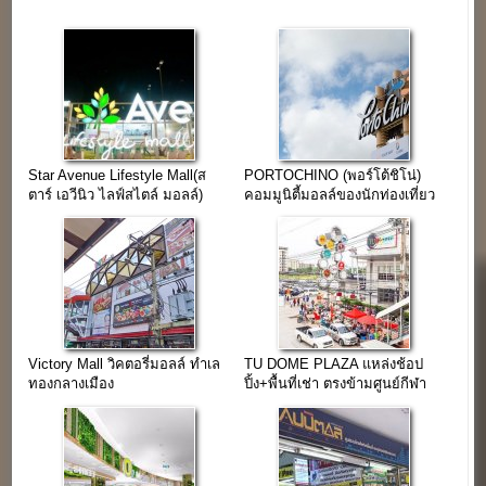
Star Avenue Lifestyle Mall(ส
PORTOCHINO (พอร์โต้ชิโน่)
ตาร์ เอวีนิว ไลฟ์สไตล์ มอลล์)
คอมมูนิตี้มอลล์ของนักท่องเที่ยว
เชียงใหม่
Victory Mall วิคตอรี่มอลล์ ทำเล
TU DOME PLAZA แหล่งช้อป
ทองกลางเมือง
ปิ้ง+พื้นที่เช่า ตรงข้ามศูนย์กีฬา
มหาวิทยาลัยธรรมศาสตร์