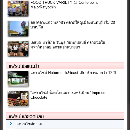
FOOD TRUCK VARIETY @ Centerpoint
MajorRatyothin
ตลาดดวงแก้ว พลาซ่า ตลาดใหญ่เมืองนนทบุรี เริ่ม 20
บาท/วัน
เอแบค มาร์เก็ต วันพุธ,วันพฤหัสบดี ตลาดนัดใน
มหาวิทยาลัยเอกชนย่านบางนา
แฟรนไชส์แนะนำ
แฟรนไชส์ Notom milk&toast เปิดบริการมากว่า 12 ปี
“แฟรนไชส์ ช็อคโกแลตเกรดพรีเมี่ยม” Impress
Chocolate
แฟรนไชส์ยอดนิยม
แฟรนไชส์กาแฟ