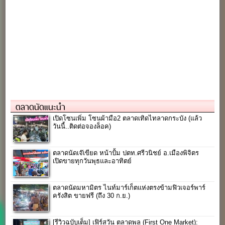
ตลาดนัดแนะนำ
เปิดโซนเพิ่ม โซนผ้ามือ2 ตลาดเทิดไทลาดกระบัง (แล้ว
วันนี้..ติดต่อจองล็อค)
ตลาดนัดเจ๊เขียด หน้าปั้ม ปตท.ศรีวนิชย์ อ.เมืองพิจิตร
เปิดขายทุกวันพุธและอาทิตย์
ตลาดนัดมหามิตร ไนท์มาร์เก็ตแห่งตรงข้ามฟิวเจอร์พาร์
ครังสิต ขายฟรี (ถึง 30 ก.ย.)
[รีวิวฉบับเต็ม] เฟิร์สวัน ตลาดพลู (First One Market):