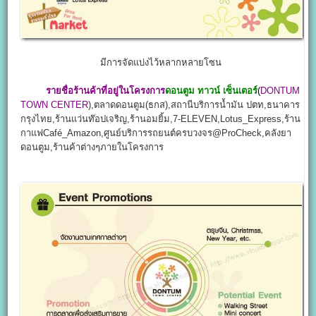
มีการจัดแบ่งไว้หลากหลายโซน
รายชื่อร้านค้าที่อยู่ในโครงการ
ดอนตูม ทาวน์ เซ็นเตอร์
(
DONTUM
TOWN CENTER
),ตลาดดอนตูม(ธกส),สถานีบริการน้ำมัน ปตท,ธนาคาร
กรุงไทย,ร้านแว่นท๊อปเจริญ,ร้านอมยิ้ม,7-ELEVEN,Lotus_Express,ร้าน
กาแฟCafé_Amazon,ศูนย์บริการรถยนต์ครบวงจร@ProCheck,คลังยา
ดอนตูม,ร้านค้าต่างๆภายในโครงการ