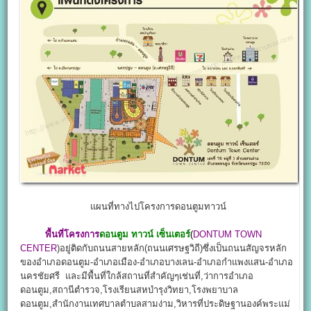
แผนที่ทางไปโครงการดอนตูมทาวน์
พื้นที่โครงการ
ดอนตูม ทาวน์ เซ็นเตอร์
(
DONTUM TOWN
CENTER
)อยู่ติดกับถนนสายหลัก(ถนนเศรษฐวิถี)ซึ่งเป็นถนนสัญจรหลัก
ของอำเภอดอนตูม-อำเภอเมือง-อำเภอบางเลน-อำเภอกำแพงแสน-อำเภอ
นครชัยศรี และมีพื้นที่ใกล้สถานที่สำคัญๆเช่นที่,ว่าการอำเภอ
ดอนตูม,สถานีตำรวจ,โรงเรียนสหบำรุงวิทยา,โรงพยาบาล
ดอนตูม,สำนักงานเทศบาลตำบลสามง่าม,วิหารที่ประดิษฐานองค์พระแม่