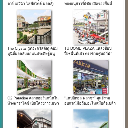
ตาร์ เอวีนิว ไลฟ์สไตล์ มอลล์)
ทองอนุสาวรีย์ชัย เปิดจองพื้นที่
เชียงใหม่
เช่า
The Crystal (เดอะคริสตัล) คอม
TU DOME PLAZA แหล่งช้อป
มูนิตี้มอลล์บนถนนประดิษฐ์มนู
ปิ้ง+พื้นที่เช่า ตรงข้ามศูนย์กีฬา
ธรรม
มหาวิทยาลัยธรรมศาสตร์
O2 Paradise ตลาดออร์แกนิคใน
“แคปปิตอล พลาซ่า” ศูนย์รวม
ห้างพาราไดซ์ เปิดโครงการเมษา
อุปกรณ์มือถือ,อะไหล่มือถือ,ปลีก
62 นี้
และส่ง ใจกลางย่านคลองถม
เสือป่า