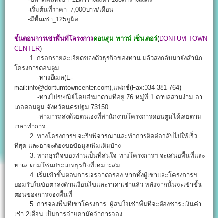
-เริ่มต้นที่ราคา_7,000บาท/เดือน
-มีพื้นเช่า_125ยูนิต
ขั้นตอนการเช่าพื้นที่โครงการ
ดอนตูม ทาวน์ เซ็นเตอร์
(
DONTUM TOWN
CENTER
)
1. กรอกรายละเอียดของตัวธุรกิจของท่าน แล้วส่งกลับมายังสำนัก
โครงการดอนตูม
-ทางอีเมล(E-
mail:info@dontumtowncenter.com),แฟกซ์(Fax:034-381-764)
-ทางไปรษณีย์โดยส่งมาตามที่อยู่:76 หมู่ที่ 1 ตาบลสามง่าม อา
เภอดอนตูม จังหวัดนครปฐม 73150
-สามารถส่งด้วยตนเองที่สานักงานโครงการดอนตูมได้เลยตาม
เวลาทำการ
2. ทางโครงการฯ จะรีบพิจารณาและทำการติดต่อกลับไปให้เร็ว
ที่สุด และอาจะต้องขอข้อมูลเพิ่มเติมบ้าง
3. หากธุรกิจของท่านเป็นที่สนใจ ทางโครงการฯ จะเสนอพื้นที่และ
ทาเล ตามโซนประเภทธุรกิจที่เหมาะสม
4. เริ่มเข้าขั้นตอนการเจรจาต่อรอง หากทั้งผู้เช่าและโครงการฯ
ยอมรับในข้อตกลงด้านเงื่อนไขและราคาเช่าแล้ว หลังจากนั้นจะเข้าขั้น
ตอนของการจองพื้นที่
5. การจองพื้นที่เช่าโครงการ ผู้สนใจเช่าพื้นที่จะต้องชาระเงินค่า
เช่า 2เดือน เป็นการจ่ายค่ามัดจำการจอง