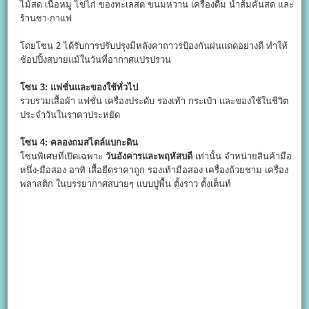
ไม้สด เนื้อหมู ไข่ไก่ ของทะเลสด ขนมหวาน เครื่องดื่ม น้ำส้มคั้นสด และ
ร้านชา-กาแฟ
โดยโซน 2 ได้รับการปรับปรุงมีหลังคาถาวรป้องกันฝนแดดอย่างดี ทำให้
ช้อปปิ้งสบายแม้ในวันที่อากาศแปรปรวน
โซน 3:
แฟชั่นและของใช้ทั่วไป
รวบรวมเสื้อผ้า แฟชั่น เครื่องประดับ รองเท้า กระเป๋า และของใช้ในชีวิต
ประจำวันในราคาประหยัด
โซน 4:
คลองถมสไตล์แบกะดิน
โซนพิเศษที่เปิดเฉพาะ
วันอังคารและพฤหัสบดี
เท่านั้น จำหน่ายสินค้ามือ
หนึ่ง-มือสอง อาทิ เสื้อยืดราคาถูก รองเท้ามือสอง เครื่องถ้วยชาม เครื่อง
พลาสติก ในบรรยากาศสบายๆ แบบปูพื้น ตั้งราว ตั้งเต็นท์