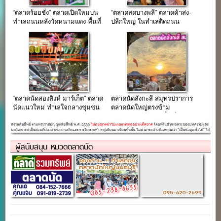
“ตลาดร้อยชั่ง” ตลาดเปิดใหม่บน
“ตลาดสดบางพลี” ตลาดค้าส่ง-
ทำเลถนนหลังวัดหนามแดง พื้นที่
ปลีกใหญ่ ในทำเลติดถนน
กว่า 40 ไร่
เทพารักษ์
“ตลาดนัดสองสิงห์ มาร์เก็ต” ตลาด
ตลาดนัดสังกะสี สมุทรปราการ
นัดแนวใหม่ ทำเลใจกลางชุมชน
ตลาดนัดใหญ่ตรงข้าม
ซอยด่านสำโรง 41-43
อบต.เทพารักษ์ บนเนื้อที่กว่า 60
ไร่
ผู้สนับสนุน หมวดตลาดนัด