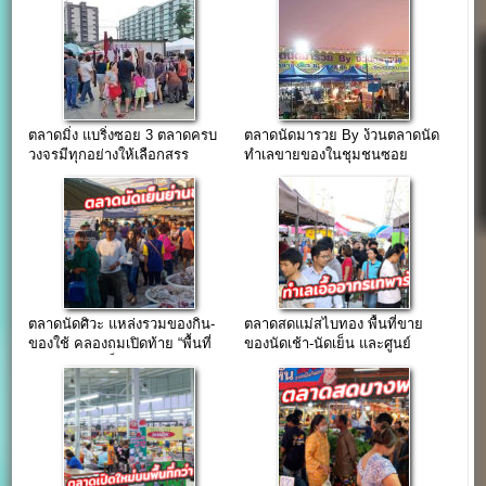
ตลาดมิ่ง แบริ่งซอย 3 ตลาดครบ
ตลาดนัดมารวย By ง้วนตลาดนัด
วงจรมีทุกอย่างให้เลือกสรร
ทำเลขายของในชุมชนซอย
ใจกลางชุมชนแบริ่ง
มหาชัย(บางพลี)
ตลาดนัดศิวะ แหล่งรวมของกิน-
ตลาดสดแม่สไบทอง พื้นที่ขาย
ของใช้ คลองถมเปิดท้าย “พื้นที่
ของนัดเช้า-นัดเย็น และศูนย์
ขายของช่วงเย็น”
อาหาร