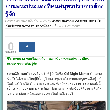
ย่านพระประแดงที่คนสมุทรปราการต้อง
รู้จัก
Posted on
กุมภาพันธ์ 5, 2026
by
administrator
in
ตลาดนัด
,
ตลาดนัด
จังหวัดสมุทรปราการ
,
ตลาดนัดตอนเย็น
// 0 Comments
0
SHARES
รีวิวตลาดCM
ซอยวัดสวนส้ม |
ตลาดนัดย่านพระประแดงที่คน
สมุทรปราการต้องรู้จัก
ตลาดCM
ซอยวัดสวนส้ม
หรือที่รู้จักในชื่อ
CM Night Market
คือตลาด
นัดเปิดโล่งขนาดใหญ่ที่ตั้งอยู่ใจกลางชุมชนโรงงานและชุมชนที่อยู่อาศัย
ในย่านสำโรงใต้ อำเภอพระประแดง จังหวัดสมุทรปราการ ตลาดแห่งนี้
เป็นจุดหมายปลายทางสำหรับคนรักอาหารและนักช้อปที่ต้องการสัมผัส
บรรยากาศตลาดนัดแบบครบวงจรในย่านฝั่งธนบุรี