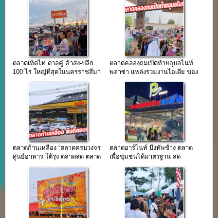
ตลาดเทิดไท ตาลคู่ ค้าส่ง-ปลีก
ตลาดคลองถมเปิดท้ายอุบลไนท์
100 ไร่ ใหญ่ที่สุดในนครราชสีมา
พลาซ่า แหล่งรวมงานไอเดีย ของ
สะสมวินเทจ
ตลาดก้านเหลือง “ตลาดครบวงจร
ตลาดอาร์ไนท์ บึงทัพช้าง ตลาด
ศูนย์อาหาร โต้รุ่ง ตลาดสด ตลาด
เพื่อชุมชนได้มาตรฐาน สด-
นัด สะอาด ที่จอดรถสะดวก”
สะอาด-ของกินอร่อย