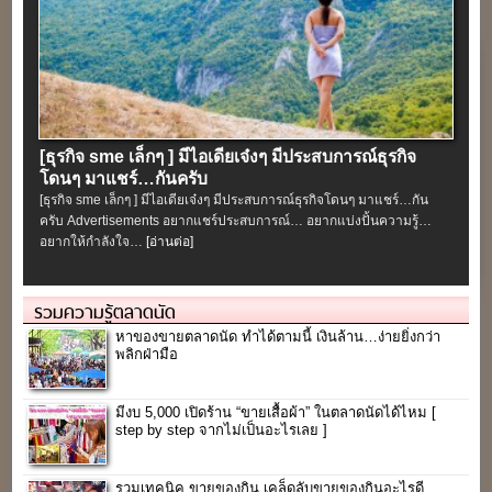
[ธุรกิจ sme เล็กๆ ] มีไอเดียเจ๋งๆ มีประสบการณ์ธุรกิจ
โดนๆ มาแชร์…กันครับ
[ธุรกิจ sme เล็กๆ ] มีไอเดียเจ๋งๆ มีประสบการณ์ธุรกิจโดนๆ มาแชร์…กัน
ครับ Advertisements อยากแชร์ประสบการณ์… อยากแบ่งปั้นความรู้…
อยากให้กำลังใจ…
[อ่านต่อ]
รวมความรู้ตลาดนัด
หาของขายตลาดนัด ทำได้ตามนี้ เงินล้าน…ง่ายยิ่งกว่า
พลิกฝ่ามือ
มีงบ 5,000 เปิดร้าน “ขายเสื้อผ้า” ในตลาดนัดได้ไหม [
step by step จากไม่เป็นอะไรเลย ]
รวมเทคนิค ขายของกิน เคล็ดลับขายของกินอะไรดี