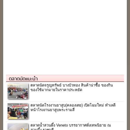
ตลาดนัดแนะนำ
ตลาดนัดจรูญทรัพย์ บางบัวทอง สินค้าน่าซื้อ ของกิน
ของใช้มากมายในราคาประหยัด
ตลาดนัดโรงงานยาสูบ(คลองเตย) เปิดโฉมใหม่ ทำเลดี
หน้าโรงงานยาสูบพระรามสี่
ตลาดน้ำสวนผึ้ง Veneto บรรยากาศดั่งเทพนิยาย ณ
สวนผึ้ง ราชบุรี