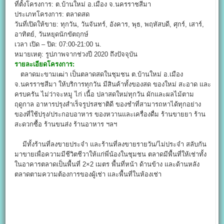
ที่ตั้งโครงการ: ต.บ้านใหม่ อ.เมือง จ.นครราชสีมา
ประเภทโครงการ: ตลาดสด
วันที่เปิดให้ขาย: ทุกวัน, วันจันทร์, อังคาร, พุธ, พฤหัสบดี, ศุกร์, เสาร์,
อาทิตย์, วันหยุดนักขัตฤกษ์
เวลา เปิด – ปิด: 07:00-21:00 น.
หมายเหตุ: รูปภาพจากช่วงปี 2020 ถึงปัจจุบัน
รายละเอียดโครงการ:
ตลาดมะขามเฒ่า เป็นตลาดสดในชุมชน ต.บ้านใหม่ อ.เมือง
จ.นครราชสีมา ให้บริการทุกวัน มีสินค้าทั้งของสด ของใหม่ สะอาด และ
ครบครัน ไม่ว่าจะหมู ไก่ เนื้อ ปลาสดใหม่ทุกวัน ผักและผลไม้ตาม
ฤดูกาล อาหารปรุงสำเร็จรูปรสชาติดี ของชำที่สามารถหาได้ทุกอย่าง
ของที่ใช้ปรุง/ประกอบอาหาร ของหวานและเครื่องดื่ม ร้านขายยา ร้าน
สะดวกซื้อ ร้านขนส่ง ร้านอาหาร ฯลฯ
มีทั้งร้านที่ลงขายประจำ และร้านที่ลงขายรายวัน/ไม่ประจำ สลับกัน
มาขายเพื่อความมีชีวิตชีวาให้แก่พี่น้องในชุมชน ตลาดมีพื้นที่ให้เช่าทั้ง
ในอาคารตลาดเป็นพื้นที่ 2×2 เมตร พื้นที่หน้า ด้านข้าง และด้านหลัง
ตลาดตามความต้องการของผู้เช่า และพื้นที่ในห้องเช่า