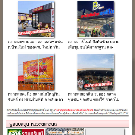
ตลาดมะขามเฒ่า ตลาดสดชุมชน
ตลาดอาร์ไนท์ บึงทัพช้าง ตลาด
ต.บ้านใหม่ ของครบ ใหม่ทุกวัน
เพื่อชุมชนได้มาตรฐาน สด-
สะอาด-ของกินอร่อย
ตลาดสุดคะนึง ตลาดนัดใหญ่วัน
ตลาดสดเอกสิน ระยอง ตลาด
จันทร์ ตรงข้ามปั๊มพีที อ.พลับพลา
ชุมชน ของกิน-ของใช้ ราคาไม่
ชัย จ.บุรีรัมย์
แพง ติด ถ.สุขุมวิท(รายวัน 80-
100 บาท)
ผู้สนับสนุน หมวดตลาดนัด