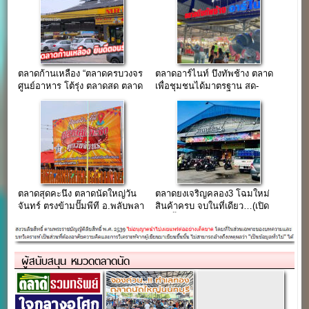
ตลาดก้านเหลือง “ตลาดครบวงจร
ตลาดอาร์ไนท์ บึงทัพช้าง ตลาด
ศูนย์อาหาร โต้รุ่ง ตลาดสด ตลาด
เพื่อชุมชนได้มาตรฐาน สด-
นัด สะอาด ที่จอดรถสะดวก”
สะอาด-ของกินอร่อย
ตลาดสุดคะนึง ตลาดนัดใหญ่วัน
ตลาดยงเจริญคลอง3 โฉมใหม่
จันทร์ ตรงข้ามปั๊มพีที อ.พลับพลา
สินค้าครบ จบในที่เดียว…(เปิด
ชัย จ.บุรีรัมย์
จองพื้นที่ด่วน)
ผู้สนับสนุน หมวดตลาดนัด