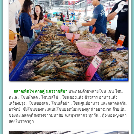
ตลาดเทิดไท ตาลคู่ นครราชสีมา
ประกอบด้วยหลายโซน เช่น โซน
ทะเล , โซนผักสด , โซนผลไม้ , โซนของแห้ง ข้าวสาร อาหารแห้ง
เครื่องปรุง , โซนของสด , โซนเสื้อผ้า , โซนศูนย์อาหาร และตลาดนัดวัน
อาทิตย์ ซึ่งโซนของทะเลเป็นโซนยอดนิยมของลูกค้าอย่างมาก ด้วยเป็น
ของทะเลสดๆที่ส่งตรงจากมหาชัย จ.สมุทรสาคร ทุกวัน , กุ้ง-หอย-ปู-ปลา
สดๆในราคาถูก