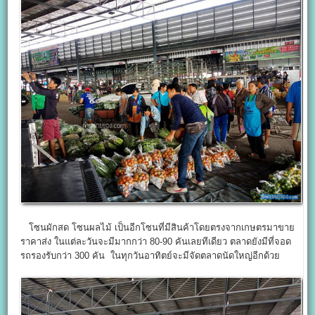
โซนผักสด โซนผลไม้ เป็นอีกโซนที่มีสินค้าโดยตรงจากเกษตรมาขาย
ราคาส่ง ในแต่ละวันจะมีมากกว่า 80-90 คันเลยทีเดียว ตลาดยังมีที่จอด
รถรองรับกว่า 300 คัน ในทุกวันอาทิตย์จะมีจัดตลาดนัดใหญ่อีกด้วย