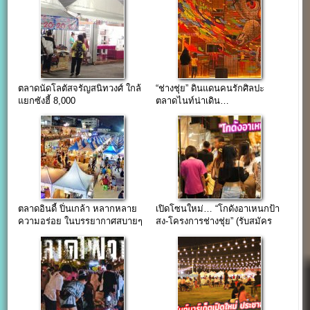
ตลาดนัดโลตัสจรัญสนิทวงศ์ ใกล้
“ช่างชุ่ย” ดินแดนคนรักศิลปะ
แยกซังฮี้ 8,000
ตลาดไนท์น่าเดิน…
ตลาดอินดี้ ปิ่นเกล้า หลากหลาย
เปิดโซนใหม่… “โกดังอาเหนกป้า
ความอร่อย ในบรรยากาศสบายๆ
สง-โครงการช่างชุ่ย” (รับสมัคร
พ่อค้าแม่ค้าของเก่า เก๋าไอเดีย)