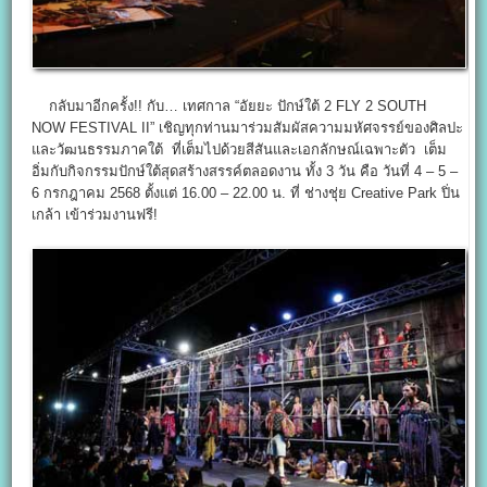
กลับมาอีกครั้ง!! กับ… เทศกาล “อัยยะ ปักษ์ใต้ 2 FLY 2 SOUTH
NOW FESTIVAL II” เชิญทุกท่านมาร่วมสัมผัสความมหัศจรรย์ของศิลปะ
และวัฒนธรรมภาคใต้ ที่เต็มไปด้วยสีสันและเอกลักษณ์เฉพาะตัว เต็ม
อิ่มกับกิจกรรมปักษ์ใต้สุดสร้างสรรค์ตลอดงาน ทั้ง 3 วัน คือ วันที่ 4 – 5 –
6 กรกฎาคม 2568 ตั้งแต่ 16.00 – 22.00 น. ที่ ช่างชุ่ย Creative Park ปิ่น
เกล้า เข้าร่วมงานฟรี!