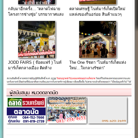
กลับมาอีกครั้ง… “ตลาดไฟฉาย
ตลาดเศรษฐี ไนท์มาร์เก็ตเปิดใหม่
โครงการช่างชุ่ย” บรรยากาศแสง
แหล่งของกินอร่อย สินค้าแนวๆ
สลัว..ตามสไตล์ตลาดกลางคืน
ทำเลปากซอยประชาอุทิศ 131
ฮิปๆ
JODD FAIRS ( จ๊อดแฟร์ ) ไนท์
The One รัชดา “ไนท์มาร์เก็ตแห่ง
มาร์เก็ตกลางเมือง ติดห้าง
ใหม่…ใจกลางรัชดา”
เซ็นทรัลพระราม 9
ผู้สนับสนุน หมวดตลาดนัด