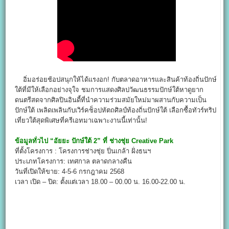
อิ่มอร่อยช้อปสนุกให้ได้แรงอก! กับตลาดอาหารและสินค้าท้องถิ่นปักษ์
ใต้ที่มีให้เลือกอย่างจุใจ ชมการแสดงศิลปวัฒนธรรมปักษ์ใต้หาดูยาก
ดนตรีสดจากศิลปินอินดี้ที่นำความร่วมสมัยใหม่มาผสานกับความเป็น
ปักษ์ใต้ เพลิดเพลินกับเวิร์คช็อปหัตถศิลป์ท้องถิ่นปักษ์ใต้ เลือกซื้อทัวร์ทริป
เที่ยวใต้สุดพิเศษที่ครีเอทมาเฉพาะงานนี้เท่านั้น!
ข้อมูลทั่วไป
“
อัยยะ ปักษ์ใต้ 2” ที่ ช่างชุ่ย Creative Park
ที่ตั้งโครงการ : โครงการช่างชุ่ย ปิ่นเกล้า ฝั่งธนฯ
ประเภทโครงการ: เทศกาล ตลาดกลางคืน
วันที่เปิดให้ขาย: 4-5-6 กรกฎาคม 2568
เวลา เปิด – ปิด: ตั้งแต่เวลา 18.00 – 00.00 น. 16.00-22.00 น.