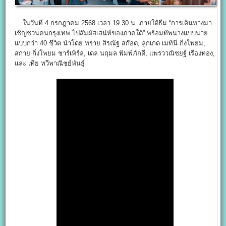
ในวันที่ 4 กรกฎาคม 2568 เวลา 19.30 น. ภายใต้ธีม “การเดินทางมา
เชิญชวนคนกรุงเทพ ไปสัมผัสเสน่ห์ของภาคใต้” พร้อมทัพนางแบบนาย
แบบกว่า 40 ชีวิต นำโดย ทราย สิรณัฐ สก๊อต, ลูกเกด เมทินี กิ่งโพยม,
สกาย กิ่งโพยม ชาร์เพิร์ล, เดล นฤมล พิมพ์ภักดี, แพรววณิชยฐ์ เรืองทอง,
และ เทีย ทวีพาณิชย์พันธุ์