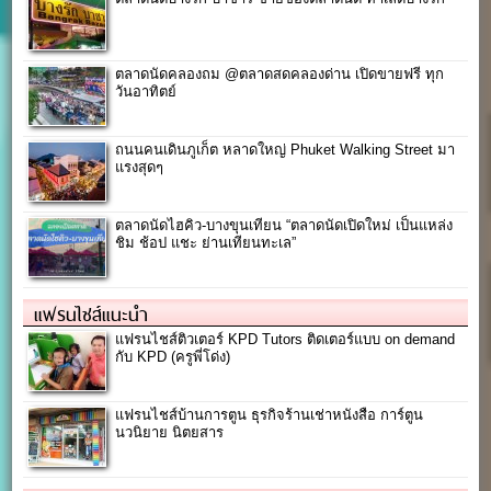
ตลาดนัดคลองถม @ตลาดสดคลองด่าน เปิดขายฟรี ทุก
วันอาทิตย์
ถนนคนเดินภูเก็ต หลาดใหญ่ Phuket Walking Street มา
แรงสุดๆ
ตลาดนัดไฮคิว-บางขุนเทียน “ตลาดนัดเปิดใหม่ เป็นแหล่ง
ชิม ช้อป แชะ ย่านเทียนทะเล”
แฟรนไชส์แนะนำ
แฟรนไชส์ติวเตอร์ KPD Tutors ติดเตอร์แบบ on demand
กับ KPD (ครูพี่โด่ง)
แฟรนไชส์บ้านการตูน ธุรกิจร้านเช่าหนังสือ การ์ตูน
นวนิยาย นิตยสาร