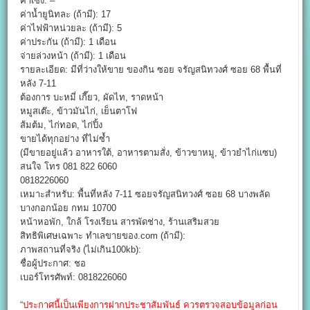
ค่าเซ้ง: –
ค่าน้ำยูนิทละ (ถ้ามี): 17
ค่าไฟฟ้าหน่วยละ (ถ้ามี): 5
ค่าประกัน (ถ้ามี): 1 เดือน
จ่ายล่วงหน้า (ถ้ามี): 1 เดือน
รายละเอียด: มีที่ว่างให้ขาย ของกิน ซอย จรัญสนิทวงศ์ ซอย 68 พื้นที่
หลัง 7-11
ต้องการ บะหมี่ เกี๊ยว, ผัดไท, ราดหน้า
หมูสเต๊ะ, ข้าวมันไก่, เย็นตาโฟ
ส้มต้ม, ไก่ทอด, ไก่ปิ้ง
ขายได้ทุกอย่าง ที่ไม่ซ้ำ
(มีขายอยู่แล้ว อาหารใต้, อาหารตามสั่ง, ข้าวขาหมู, ข้าวยำไก่แซบ)
สนใจ โทร 081 822 6060
0818226060
เหมาะสำหรับ: พื้นที่หลัง 7-11 ซอยจรัญสนิทวงศ์ ซอย 68 บางพลัด
บางกอกน้อย กทม 10700
หน้าหอพัก, ใกล้ โรงเรียน สารพัดช่าง, ร้านเสริมสวย
สิทธิพิเศษเฉพาะ ทำเลขายของ.com (ถ้ามี):
ภาพสถานที่จริง (ไม่เกิน100kb):
ชื่อผู้ประกาศ: ชอ
เบอร์โทรศัพท์: 0818226060
“ประกาศนี้เป็นเพียงการฝากประชาสัมพันธ์ ควรตรวจสอบข้อมูลก่อน