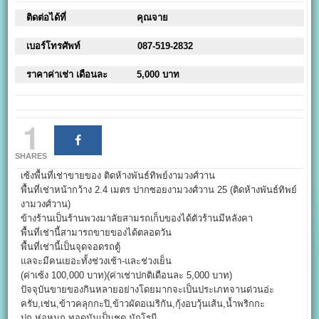
ติดต่อได้ที่
คุณจาย
เบอร์โทรศัพท์
087-519-2832
ราคาค่าเช่า เดือนละ
5,000 บาท
1
SHARES
เซ้งพื้นที่เช่าขายของ ติดห้างพันธ์ทิพย์งามวงศ์วาน
พื้นที่เช่าหน้ากว้าง 2.4 เมตร ปากซอยงามวงศ์วาน 25 (ติดห้างพันธ์ทิพย์
งามวงศ์วาน)
ข้างร้านเป็นร้านพวงมาลัยสามรถเก็บของได้ตัวร้านมีหลังคา
พื้นที่เช่านี้สามารถขายของได้ตลอดวัน
พื้นที่เช่านี้เป็นจุดจอดรถตู้
แลจะมีคนเยอะทั้งช่วงเช้า-และช่วงเย็น
(ค่าเซ้ง 100,000 บาท)(ค่าเช่าปกติเดือนละ 5,000 บาท)
ปัจจุบันขายของกินหลายอย่างโดยมากจะเป็นประเภทจานด่วนอ่ะ
ครับ,เช่น,ข้าวคลุกกะปิ,ข้าวผัดอเมริกัน,กุ้งอบวุ้นเส้น,น้ำพริกกะ
ปุก,ห่อหมก,ทอดมันเป็นชุด,มักโรนี