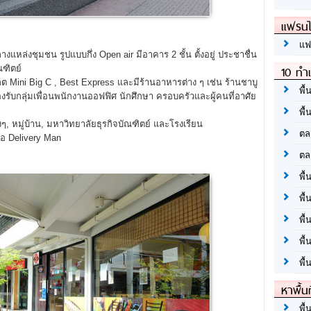
แฟรนไ
แฟ
างแหล่งชุมชน รูปแบบกึ่ง Open air มีอาคาร 2 ชั้น ตั้งอยู่ ประชาชื่น
10 ทำเ
ณฑิตย์
ก็ต Mini Big C , Best Express และมีร้านอาหารต่าง ๆ เช่น ร้านชาบู
พื้
รองรับกลุ่มเพื่อนพนักงานออฟฟิศ นักศึกษา ครอบครัวและผู้คนที่อาศัย
พื้
งๆ, หมู่บ้าน, มหาวิทยาลัยธุรกิจบัณฑิตย์ และโรงเรียน
ตล
่อ Delivery Man
ตล
พื้
พื้
พื้
พื้
พื้
หาพื้น
พื้