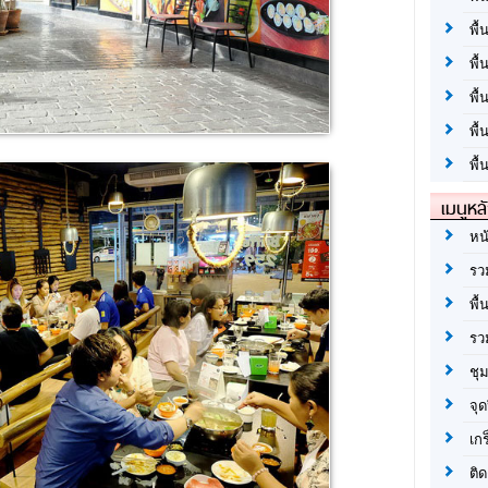
พื้
พื้
พื
พื
พื้
เมนูหล
หน
รว
พื้
รว
ชุ
จุด
เก
ติด