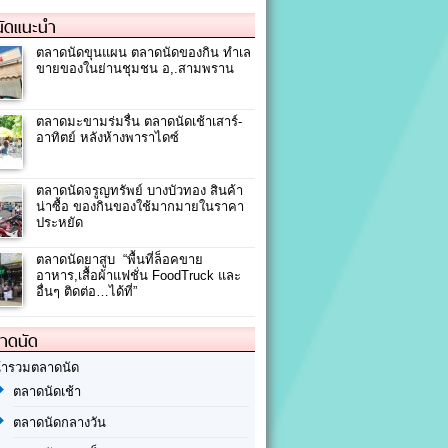
ัดแนะนำ
ตลาดนัดขุนแผน ตลาดนัดของกิน ทำเล
ขายของในย่านชุมชน อ,.สามพราน
ตลาดมะขามร่มรื่น ตลาดนัดเช้าเสาร์-
อาทิตย์ หลังห้างพาราไดซ์
ตลาดนัดจรูญทรัพย์ บางบัวทอง สินค้า
น่าซื้อ ของกินของใช้มากมายในราคา
ประหยัด
ตลาดนัด​ยาสูบ​ “พื้นที่ล็อคขาย
อาหาร,เสื้อผ้าแฟชั่น FoodTruck และ
อื่นๆ ติดต่อ…ได้ที่”
ลาดนัด
้ารวมตลาดนัด
ตลาดนัดเช้า
ตลาดนัดกลางวัน