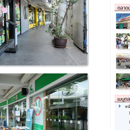
ตลาดน
เมนูต
หน