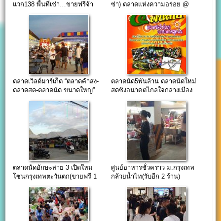
แวก138 พื้นที่เช่า…ขายฟรีจ้า
ซ่า) ตลาดแห่งความอร่อย @
พุทธมณฑลสาย3
ตลาดเวิลด์มาร์เก็ต “ตลาดค้าส่ง-
ตลาดนัด5พันล้าน ตลาดนัดใหม่
ตลาดสด-ตลาดนัด ขนาดใหญ่”
สดซิงอนาคตไกลใจกลางเมือง
เลียบคลองทวีวัฒนา
ตลาดนัดอักษะสาย 3 เปิดใหม่
ศูนย์อาหารชั่วคราว ม.กรุงเทพ
โซนกรุงเทพตะวันตก(ขายฟรี 1
กล้วยน้ำไท(รับอีก 2 ร้าน)
เดือน)