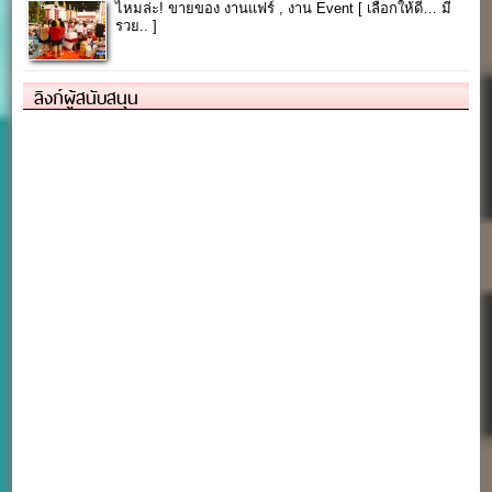
ไหมล่ะ! ขายของ งานแฟร์ , งาน Event [ เลือกให้ดี… มี
รวย.. ]
ลิงก์ผู้สนับสนุน