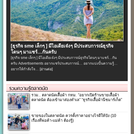
[ธุรกิจ sme เล็กๆ ] มีไอเดียเจ๋งๆ มีประสบการณ์ธุรกิจ
โดนๆ มาแชร์…กันครับ
[ธุรกิจ sme เล็กๆ ] มีไอเดียเจ๋งๆ มีประสบการณ์ธุรกิจโดนๆ มาแชร์…กัน
ครับ Advertisements อยากแชร์ประสบการณ์… อยากแบ่งปั้นความรู้…
อยากให้กำลังใจ…
[อ่านต่อ]
รวมความรู้ตลาดนัด
รวม.. ตลาดนัดเสื้อผ้า กทม. “อยากเปิดร้านขายเสื้อผ้า
ตลาดนัด ต้องเข้ามาส่องทำเล” “ธุรกิจเสื้อผ้านีชมาร์เก็ต”
ขายของในตลาดนัด ควรตั้งราคาอย่างไรดีให้ปัง (10
เรื่องที่พ่อค้า-แม่ค้า ต้องรู้)