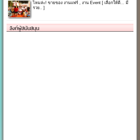
ไหมล่ะ! ขายของ งานแฟร์ , งาน Event [ เลือกให้ดี… มี
รวย.. ]
ลิงก์ผู้สนับสนุน