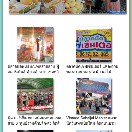
ตลาดนัดพุทธมณฑลสายสาม ฟู้
ตลาดนัดเซฟเซ็นเตอร์ แหล่งรวม
ดมาร์เก้ทส์ ทำเลค้าขาย เขตทวี
ของอร่อย ของสด-ผัก-ผลไม้
วัฒนา
ตลาดโต้รุ่ง แยกสาย2
ฟู้ด มาร์เก็ต ตลาดนัดพุทธมณฑล
Vintage Sabaijai Market ตลาด
สาย 3 “ศูนย์รวมค้าปลีก-ส่ง ติดสี่
นัดวินเทจเปิดใหม่ ติดถนนบรม
แยกศาลาธรรมสพน์”
ราชชนนี