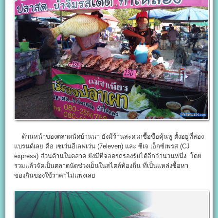
ด้านหน้าของตลาดนัดบ้านนา ยังมีร้านสะดวกซื้อชื่อคุ้นหู ตั้งอยู่ที่สอง
แบรนด์เลย คือ เซเว่นอีเลฟเว่น (7eleven) และ ซีเจ เอ็กซ์เพรส (CJ
express) ส่วนด้านในตลาด ยังมีที่จอดรถรองรับได้อีกจำนวนหนึ่ง โดย
รวมแล้วจัดเป็นตลาดนัดช่วงเย็นในสไตล์ท้องถิ่น ที่เป็นแหล่งซื้อหา
ของกินของใช้ราคาไม่แพงเลย