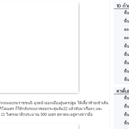
10 ทำเ
พื้
พื้
ตล
ตล
พื้
พื้
พื้
พื้
พื้
หาพื้น
พื้
ถนนบรมราชชนนี มุ่งหน้าออกเมืองสู่นครปฐม ให้เลี้ยวซ้ายเข้าเส้น
พื้
ลเมตร ก็ให้กลับรถแถวซอยกระทุ่มล้ม22 แล้วขับมาเรื่อยๆ และ
มล้ม 11 วิ่งตรงมาอีกประมาณ 500 เมตร ตลาดจะอยู่ทางขวามือ
พื้
พื