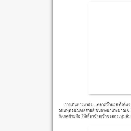
การเดินทางมายัง….ตลาดบิ๊กบอส ตั้งต้นจาก
ถนนพุทธมณฑลสายสี่ ขับตรงมาประมาณ 6 กิโ
สังเกตุซ้ายมือ ให้เลี้ยวซ้ายเข้าซอยกระทุ่