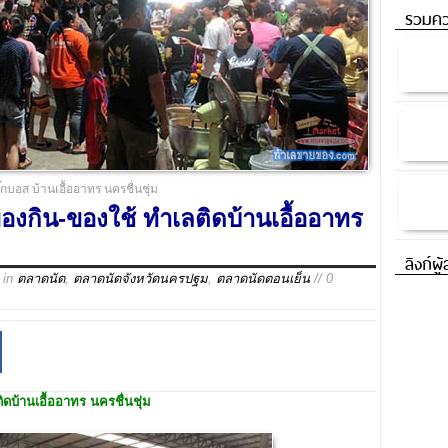
รวมคว
กบอส บ้านเอื้ออาทร นครชื่นชุ่ม
งกิน-ของใช้ ทำเลติดบ้านเอื้ออาทร
ลิงก์ผู
in
ตลาดนัด
,
ตลาดนัดจังหวัดนครปฐม
,
ตลาดนัดตอนเย็น
// 0
ดบ้านเอื้ออาทร นครชื่นชุ่ม