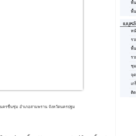
พื
พื้
เมนูหล
หน
รว
พื้
รว
ชุ
จุด
เก
ติด
วัดนครชื่นชุ่ม อำเภอสามพราน จังหวัดนครปฐม