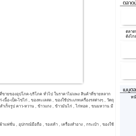
ตลาดน
ตลาดน
ดังไก
เมนูต
 ที่ขายของอุปโภค-บริโภค ทั่วไป ในราคาไม่แพง สินค้าที่ขายหลาก
หน
-เนื้อ-เป็ด-ไข่ไก่ , ของทะเลสด , ของใช้ประเภทเครื่องรสต่างๆ , วัตถุ
เร็จรูป คาว-หวาน , ข้าวแกง , ข้าวมันไก่ , ไก่ทอด , ขนมหวาน มี
ผ้าแฟชั่น , อุปกรณ์มือถือ , รองเท้า , เครื่องสำอาง , กระเป๋า , ของใช้