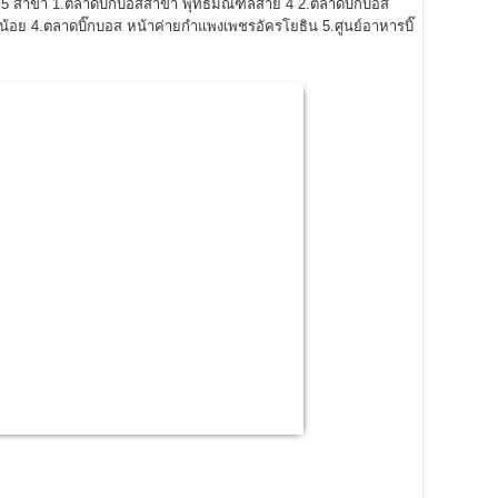
ด 5 สาขา 1.ตลาดบิ๊กบอสสาขา พุทธมณฑลสาย 4 2.ตลาดบิ๊กบอส
อย 4.ตลาดบิ๊กบอส หน้าค่ายกำแพงเพชรอัครโยธิน 5.ศูนย์อาหารบิ๊