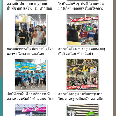
ตลาดนัด Jasmine city hotel
ไปเดินเล่นชิวๆ..กันที่ “สวนเพลิน
พื้นที่ขายทำเลโรงแรม ปากซอย
มาร์เก็ต” มอลล์แห่งใหม่ใจกลาง
สุขุมวิท 23
เมือง ย่านพระราม 4
ตลาดนัดกลางวัน มิดทาวน์ อโศก
ตลาดนัดโรงงานยาสูบ(คลองเตย)
พลาซ่า ใจกลางถนนอโศก
เปิดโฉมใหม่ ทำเลดีหน้า
มนตรี(สุขุมวิท 21)
โรงงานยาสูบพระรามสี่
เปิดให้เช่าพื้นที่ “ บูธกิจกรรมที่
ตลาดนัดยาสูบ “ ปรับปรุงรูปแบบ
ตลาดรวมทรัพย์ ” ทำเลถนนอโศก
ใหม่มาตรฐานทันสมัย ตลาดนัด
มนตรี
ใจกลางกรุง ”