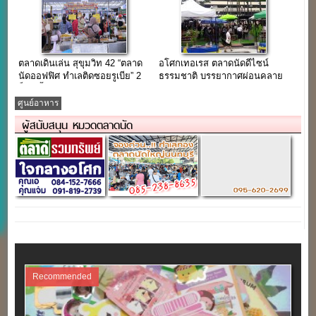
ตลาดเดินเล่น สุขุมวิท 42 “ตลาด
อโศกเทอเรส ตลาดนัดดีไซน์
นัดออฟฟิศ ทำเลติดซอยรูเบีย” 2
ธรรมชาติ บรรยากาศผ่อนคลาย
ล็อคขึ้นไป มีราคาพิเศษ…
ติด ม.ศ.ว.ประตู.1
ศูนย์อาหาร
ผู้สนับสนุน หมวดตลาดนัด
Recommended