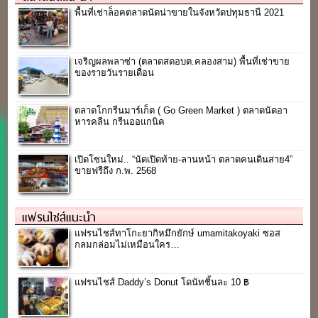
พื้นที่เช่าล็อคตลาดนัดน่าขายในจังหวัดปทุมธานี 2021
เจริญผลพลาซ่า (ตลาดสดอบต.คลองสาม) พื้นที่เช่าขาย
ของรายวันรายเดือน
ตลาดโกกรีนมาร์เก็ต ( Go Green Market ) ตลาดนัดอา
หารคลีน กรีนออแกนิค
เปิดโซนใหม่.. “นัดเปิดท้าย-ลานหน้า ตลาดคนเดินสาย4”
ขายฟรีถึง ก.พ. 2568
แฟรนไชส์แนะนำ
แฟรนไชส์ทาโกะยากิหมึกยักษ์ umamitakoyaki ซอส
กลมกล่อมไม่เหมือนใคร…
แฟรนไชส์ Daddy’s Donut โดนัทชิ้นละ 10 ฿