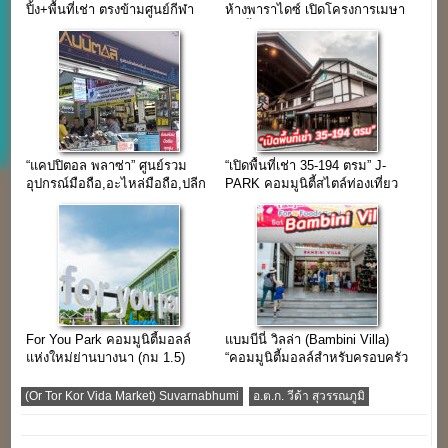
ปิ้ง+พื้นที่เช่า ตรงข้ามศูนย์กีฬา
ห้างพาราไดซ์ เปิดโครงการเมษา
มหาวิทยาลัยธรรมศาสตร์
62 นี้
“แคปปิตอล พลาซ่า” ศูนย์รวม
“เปิดพื้นที่เช่า 35-194 ตรม” J-
อุปกรณ์มือถือ,อะไหล่มือถือ,ปลีก
PARK คอมมูนิตี้สไตล์ท่องเที่ยว
และส่ง ใจกลางย่านคลองถม
แหล่งช้อปใกล้กรุงเทพฯ
เสือป่า
For You Park คอมมูนิตี้มอลล์
แบมบีนี่ วิลล่า (Bambini Villa)
แห่งใหม่ย่านบางนา (กม 1.5)
“คอมมูนิตี้มอลล์สำหรับครอบครัว
ยุคใหม่ใจกลางกรุงเทพฯ”
(Or Tor Kor Vida Market) Suvarnabhumi
อ.ต.ก. วีด้า สุวรรณภูมิ