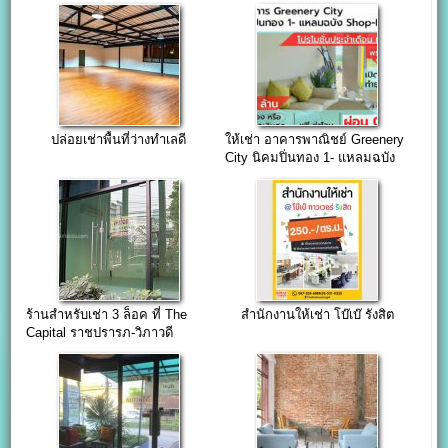
ช้าง
ปล่อยเช่าพื้นที่ว่างทำเลดี
ให้เช่า อาคารพาณิชย์ Greenery
City นิคมปิ่นทอง 1- แหลมฉบัง
ชลบุรี
ร้านสําหรับเช่า 3 ล็อค ที่ The
สำนักงานให้เช่า โบ๊เบ๊ รังสิต
Capital ราชปรารภ-วิภาวดี