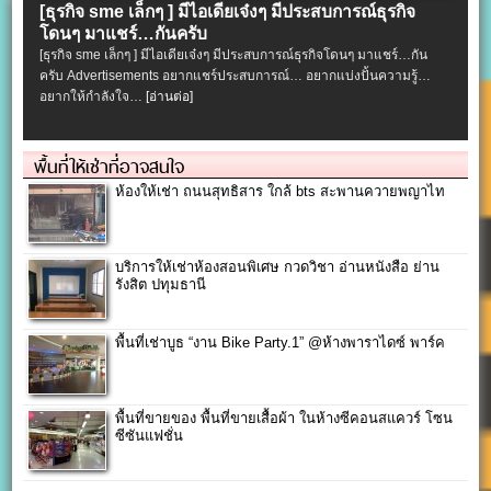
[ธุรกิจ sme เล็กๆ ] มีไอเดียเจ๋งๆ มีประสบการณ์ธุรกิจ
โดนๆ มาแชร์…กันครับ
[ธุรกิจ sme เล็กๆ ] มีไอเดียเจ๋งๆ มีประสบการณ์ธุรกิจโดนๆ มาแชร์…กัน
ครับ Advertisements อยากแชร์ประสบการณ์… อยากแบ่งปั้นความรู้…
อยากให้กำลังใจ…
[อ่านต่อ]
พื้นที่ให้เช่าที่อาจสนใจ
ห้องให้เช่า ถนนสุทธิสาร ใกล้ bts สะพานควายพญาไท
บริการให้เช่าห้องสอนพิเศษ กวดวิชา อ่านหนังสือ ย่าน
รังสิต ปทุมธานี
พื้นที่เช่าบูธ “งาน Bike Party.1” @ห้างพาราไดซ์ พาร์ค
พื้นที่ขายของ พื้นที่ขายเสื้อผ้า ในห้างซีคอนสแควร์ โซน
ซีซันแฟชั่น