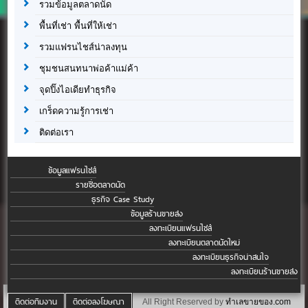
รวมข้อมูลตลาดนัด
พื้นที่เช่า พื้นที่ให้เช่า
รวมแฟรนไชส์น่าลงทุน
ชุมชนสนทนาพ่อค้าแม่ค้า
จุดปิ๊งไอเดียทำธุรกิจ
เกร็ดความรู้การเช่า
ติดต่อเรา
ข้อมูลแฟรนไชส์
รายชื่อตลาดนัด
ธุรกิจ Case Study
ข้อมูลร้านขายส่ง
ลงทะเบียนแฟรนไชส์
ลงทะเบียนตลาดนัดใหม่
ลงทะเบียนธุรกิจน่าสนใจ
ลงทะเบียนร้านขายส่ง
ติดต่อทีมงาน
ติดต่อลงโฆษณา
All Right Reserved by
ทำเลขายของ.com