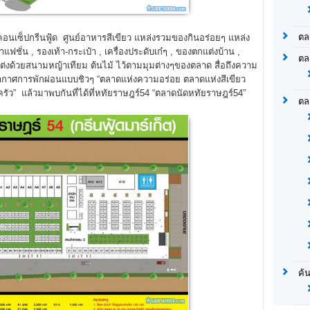
ตล
นเซ็ปกรีนฟู้ด ศูนย์อาหารสีเขียว แหล่งรวมของกินอร่อยๆ แหล่ง
แฟชั่น , รองเท้า-กระเป๋า , เครื่องประดับเก๋ๆ , ของตกแต่งบ้าน ,
ตล
แต่งด้วยสนามหญ้าเทียม ต้นไม้ ไว้ตามมุมต่างๆของตลาด สื่อถึงความ
ากาศการพักผ่อนแบบชิวๆ “ตลาดแห่งความอร่อย ตลาดแห่งสีเขียว
” แล้วมาพบกันที่ได้ที่หทัยราษฎร์54 “ตลาดนัดหทัยราษฎร์54”
ตล
ค้