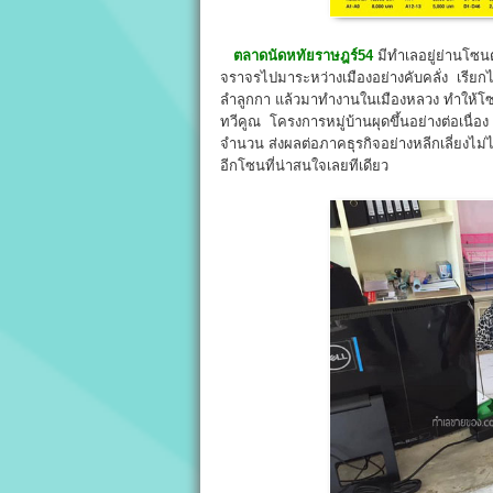
ตลาดนัดหทัยราษฎร์54
มีทำเลอยู่ย่านโซน
จราจรไปมาระหว่างเมืองอย่างคับคลั่ง เรียกไ
ลำลูกกา แล้วมาทำงานในเมืองหลวง ทำให้โซน
ทวีคูณ โครงการหมู่บ้านผุดขึ้นอย่างต่อเนื่
จำนวน ส่งผลต่อภาคธุรกิจอย่างหลีกเลี่ยงไม่
อีกโซนที่น่าสนใจเลยทีเดียว