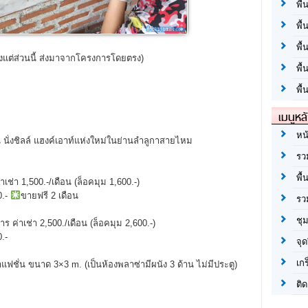
พื้
พื้
พื
ั้งแต่ส่วนนี้ ส่งมาจากโครงการโดยตรง)
พื
พื้
เมนูหล
หน
นั่งชิลล์ แฮงค์เอาท์แห่งใหม่ในย่านลำลูกาสายไหม
รว
พื้
ช่า 1,500.-/เดือน (ล็อคมุม 1,600.-)
0.-
ขายฟรี 2 เดือน
รว
ชุ
ค่าเช่า 2,500./เดือน (ล็อคมุม 2,600.-)
.-
จุด
เก
ั่น ขนาด 3×3 m. (เป็นห้องพลาซ่ามีผนัง 3 ด้าน ไม่มีประตู)
ติด