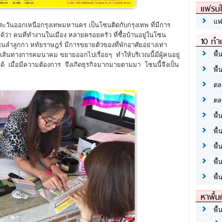
แฟรนไ
แฟ
ตะวันออกเหนือกรุงเทพมหานคร เป็นโซนติดกับกรุงเทพ ที่มีการ
ด้ว่า คนที่ทำงานในเมือง หลายครอยครัว ที่ซื้อบ้านอยู่ในโซน
10 ทำเ
ลำลูกกา หทัยราษฎร์ มีการขยายตัวของที่พักอาศัยอย่างเท่า
พื้
อง เส้นทางการคมนาคม ขยายออกไปเรื่อยๆ ทำให้บริเวณนี้มีผู้คนอยู่
ได้ เมื่อมีความต้องการ จึงเกิดธุรกิจมากมายตามมา โซนนี้จึงเป็น
พื้
ตล
ตล
พื้
พื้
พื้
พื้
พื้
หาพื้น
พื้