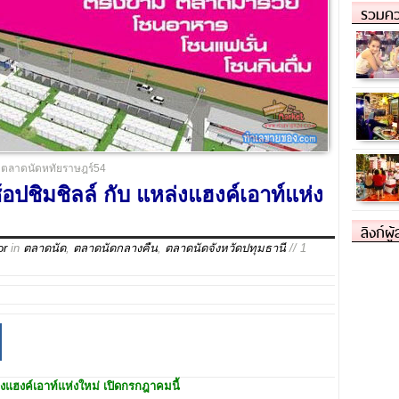
รวมคว
ตลาดนัดหทัยราษฎร์54
ปชิมชิลล์ กับ แหล่งแฮงค์เอาท์แห่ง
ลิงก์ผู
or
in
ตลาดนัด
,
ตลาดนัดกลางคืน
,
ตลาดนัดจังหวัดปทุมธานี
// 1
่งแฮงค์เอาท์แห่งใหม่ เปิดกรกฎาคมนี้