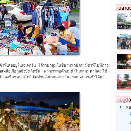
ตลาดน
่เคยอยู่ในเจเจกรีน ได้รวมกลุ่มในชื่อ “มหามิตร” มิตรที่ไม่มีการ
หลือเกือกูลจึงบังเกิดขึ้น พวกเราพ่อค้าแม่ค้าในกลุ่มมหามิตร ได้
องชื่นชอบ สไตล์เปิดท้าย-วินเทล-ของกินอร่อย จนกระทั่งได้มา
เมนูต
หน