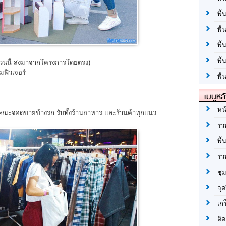
พื้
พื้
พื
พื
่ส่วนนี้ ส่งมาจากโครงการโดยตรง)
ามฟิวเจอร์
พื้
เมนูหล
หน
ษณะจอดขายข้างรถ รับทั้งร้านอาหาร และร้านค้าทุกแนว
รว
พื้
รว
ชุ
จุด
เก
ติด