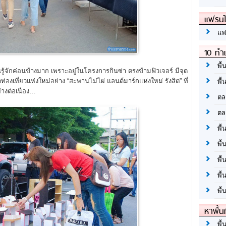
แฟรนไ
แฟ
10 ทำเ
พื้
ู้จักค่อนข้างมาก เพราะอยู่ในโครงการกินซ่า ตรงข้ามฟิวเจอร์ มีจุด
ดท่องเที่ยวแห่งใหม่อย่าง “สะพานไม่ไผ่ แลนด์มาร์กแห่งใหม่ รังสิต” ที่
พื้
่างต่อเนื่อง…
ตล
ตล
พื้
พื้
พื้
พื้
พื้
หาพื้น
พื้