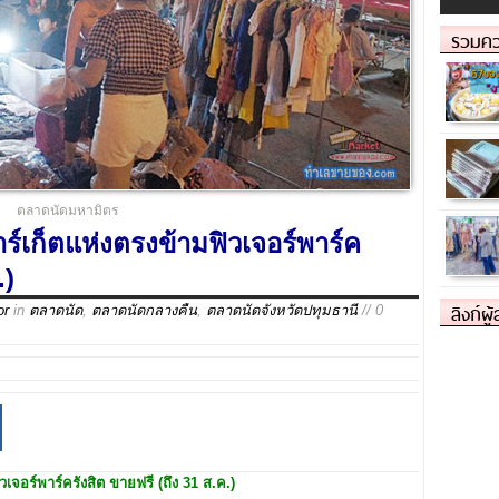
รวมคว
ตลาดนัดมหามิตร
์เก็ตแห่งตรงข้ามฟิวเจอร์พาร์ค
.)
ลิงก์ผู
or
in
ตลาดนัด
,
ตลาดนัดกลางคืน
,
ตลาดนัดจังหวัดปทุมธานี
// 0
วเจอร์พาร์ครังสิต
ขายฟรี (
ถึง 31 ส.ค.
)