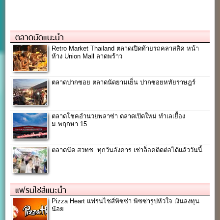
ตลาดนัดแนะนำ
Retro Market Thailand ตลาดเปิดท้ายรถคลาสสิค หน้า
ห้าง Union Mall ลาดพร้าว
ตลาดปากซอย ตลาดนัดยามเย็น ปากซอยหทัยราษฎร์
ตลาดโชคอำนวยพลาซ่า ตลาดเปิดใหม่ ทำเลเยื้อง
ม.พฤกษา 15
ตลาดนัด สวทช. ทุกวันอังคาร เช่าล็อคติดต่อได้แล้ววันนี้
แฟรนไชส์แนะนำ
Pizza Heart แฟรนไชส์พิซซ่า พิซซ่ารูปหัวใจ เงินลงทุน
น้อย