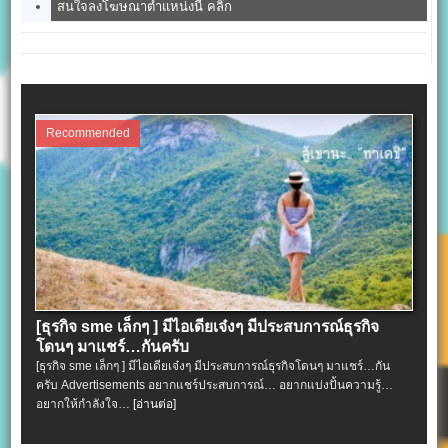
สนใจลงโฆษณาตำแหน่งนี้ คลิ๊ก
Recommended
[ธุรกิจ sme เล็กๆ ] มีไอเดียเจ๋งๆ มีประสบการณ์ธุรกิจ
โดนๆ มาแชร์…กันครับ
[ธุรกิจ sme เล็กๆ ] มีไอเดียเจ๋งๆ มีประสบการณ์ธุรกิจโดนๆ มาแชร์…กัน
ครับ Advertisements อยากแชร์ประสบการณ์… อยากแบ่งปั้นความรู้…
อยากให้กำลังใจ…
[อ่านต่อ]