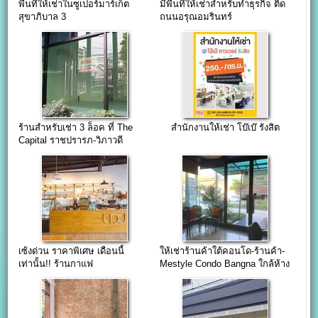
พื้นที่ให้เช่าในซูเปอร์มาร์เก็ต
มีพื้นที่ให้เช่าสำหรับทำธุรกิจ ติด
สุขาภิบาล 3
ถนนอรุณอมรินทร์
ร้านสําหรับเช่า 3 ล็อค ที่ The
สำนักงานให้เช่า โบ๊เบ๊ รังสิต
Capital ราชปรารภ-วิภาวดี
เซ้งด่วน ราคาพิเศษ เดือนนี้
ให้เช่าร้านค้าใต้คอนโด-ร้านค้า-
เท่านั้น!! ร้านกาแฟ
Mestyle Condo Bangna ใกล้ห้าง
รามคำแหง112
เซ็นทรัลบางนา