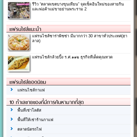
รีวิว “ตลาดเขตบางขุนเทียน” จุดเช็คอินใหม่ของสายกิน
และพ่อค้าแม่ขายย่านพระราม 2
แฟรนไชส์แนะนำ
แฟรนไชส์ซาร่าพิซซ่า มีมากกว่า 30 สาขาทั่วประเทศ(ฮา
ลาล)
แฟรนไชส์กล้วยปิ้ง ร.ศ.๑๑๒ ธุรกิจทีเด็ดคุณทวด
แฟรนไชส์ยอดนิยม
แฟรนไชส์กาแฟ
10 ทำเลขายของที่มีการค้นหามากที่สุด
พื้นที่เช่าโลตัส
พื้นที่ให้เช่าร้านกาแฟ
ตลาดนัดรถไฟ