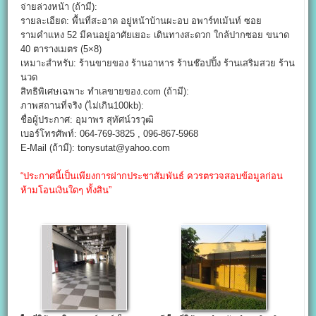
จ่ายล่วงหน้า (ถ้ามี):
รายละเอียด: พื้นที่สะอาด อยู่หน้าบ้านผะอบ อพาร์ทเม้นท์ ซอย
รามคำแหง 52 มีคนอยู่อาศัยเยอะ เดินทางสะดวก ใกล้ปากซอย ขนาด
40 ตารางเมตร (5×8)
เหมาะสำหรับ: ร้านขายของ ร้านอาหาร ร้านช๊อปปิ้ง ร้านเสริมสวย ร้าน
นวด
สิทธิพิเศษเฉพาะ ทำเลขายของ.com (ถ้ามี):
ภาพสถานที่จริง (ไม่เกิน100kb):
ชื่อผู้ประกาศ: อุมาพร สุทัศน์วรวุฒิ
เบอร์โทรศัพท์: 064-769-3825 , 096-867-5968
E-Mail (ถ้ามี): tonysutat@yahoo.com
“ประกาศนี้เป็นเพียงการฝากประชาสัมพันธ์ ควรตรวจสอบข้อมูลก่อน
ห้ามโอนเงินใดๆ ทั้งสิน”