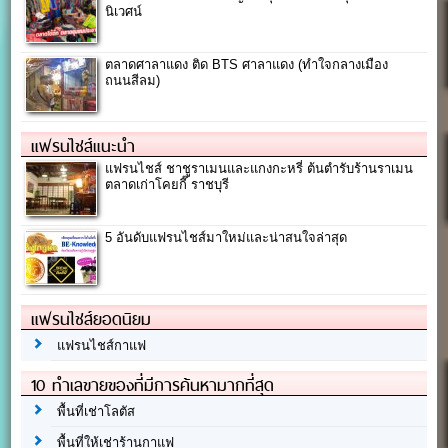
นิเวศน์
ตลาดศาลาแดง ติด BTS ศาลาแดง (ทำใจกลางเมือง
ถนนสีลม)
แฟรนไชส์แนะนำ
แฟรนไชส์ ชาชูราเมนและแกงกะหรี่ ต้นตำรับร้านราเมน
ตลาดเก่าโคยกี๊ ราชบุรี
5 อันดับแฟรนไชส์มาใหม่และน่าสนใจล่าสุด
แฟรนไชส์ยอดนิยม
แฟรนไชส์กาแฟ
10 ทำเลขายของที่มีการค้นหามากที่สุด
พื้นที่เช่าโลตัส
พื้นที่ให้เช่าร้านกาแฟ