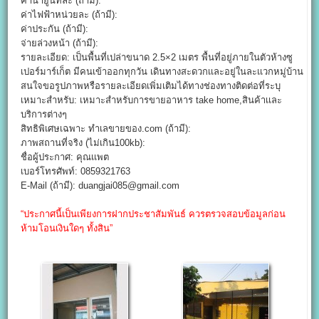
ค่าน้ำยูนิทละ (ถ้ามี):
ค่าไฟฟ้าหน่วยละ (ถ้ามี):
ค่าประกัน (ถ้ามี):
จ่ายล่วงหน้า (ถ้ามี):
รายละเอียด: เป็นพื้นที่เปล่าขนาด 2.5×2 เมตร พื้นที่อยู่ภายในตัวห้างซู
เปอร์มาร์เก็ต มีคนเข้าออกทุกวัน เดินทางสะดวกเเละอยู่ในละเเวกหมู่บ้าน
สนใจขอรูปภาพหรือรายละเอียดเพิ่มเติมได้ทางช่องทางติดต่อที่ระบุ
เหมาะสำหรับ: เหมาะสำหรับการขายอาหาร take home,สินค้าเเละ
บริการต่างๆ
สิทธิพิเศษเฉพาะ ทำเลขายของ.com (ถ้ามี):
ภาพสถานที่จริง (ไม่เกิน100kb):
ชื่อผู้ประกาศ: คุณเเพต
เบอร์โทรศัพท์: 0859321763
E-Mail (ถ้ามี): duangjai085@gmail.com
“ประกาศนี้เป็นเพียงการฝากประชาสัมพันธ์ ควรตรวจสอบข้อมูลก่อน
ห้ามโอนเงินใดๆ ทั้งสิน”