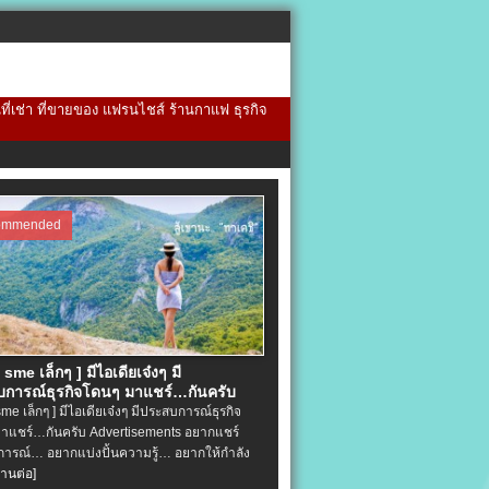
้นที่เช่า ที่ขายของ แฟรนไชส์ ร้านกาแฟ ธุรกิจ
ommended
จ sme เล็กๆ ] มีไอเดียเจ๋งๆ มี
การณ์ธุรกิจโดนๆ มาแชร์…กันครับ
 sme เล็กๆ ] มีไอเดียเจ๋งๆ มีประสบการณ์ธุรกิจ
าแชร์…กันครับ Advertisements อยากแชร์
ารณ์… อยากแบ่งปั้นความรู้… อยากให้กำลัง
่านต่อ]