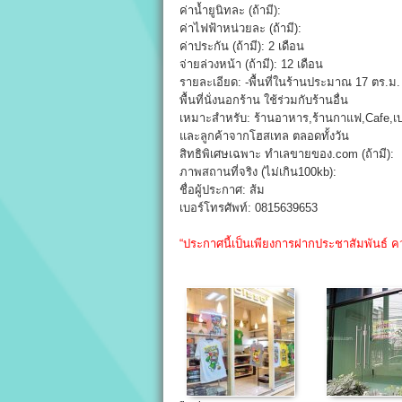
ค่าน้ำยูนิทละ (ถ้ามี):
ค่าไฟฟ้าหน่วยละ (ถ้ามี):
ค่าประกัน (ถ้ามี): 2 เดือน
จ่ายล่วงหน้า (ถ้ามี): 12 เดือน
รายละเอียด: -พื้นที่ในร้านประมาณ 17 ตร.ม. -
พื้นที่นั่งนอกร้าน ใช้ร่วมกับร้านอื่น
เหมาะสำหรับ: ร้านอาหาร,ร้านกาแฟ,Cafe,เบเ
และลูกค้าจากโฮสเทล ตลอดทั้งวัน
สิทธิพิเศษเฉพาะ ทำเลขายของ.com (ถ้ามี):
ภาพสถานที่จริง (ไม่เกิน100kb):
ชื่อผู้ประกาศ: ส้ม
เบอร์โทรศัพท์: 0815639653
“ประกาศนี้เป็นเพียงการฝากประชาสัมพันธ์ ค