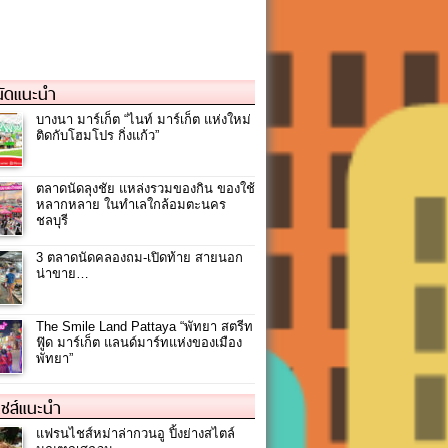
ัดแนะนำ
บางนา มาร์เก็ต “ไนท์ มาร์เก็ต แห่งใหม่
ติดกับโฮมโปร กิ่งแก้ว”
ตลาดนัดลุงชัย แหล่งรวมของกิน ของใช้
หลากหลาย ในทำเลใกล้อมตะนคร
ชลบุรี
3 ตลาดนัดคลองถม-เปิดท้าย สายนอก
น่าขาย…
The Smile Land Pattaya “พัทยา สตรีท
ฟู๊ด มาร์เก็ต แลนด์มาร์ทแห่งของเมือง
พัทยา”
ชส์แนะนำ
แฟรนไชส์หม่าล่ากวนอู ปิ้งย่างสไตล์