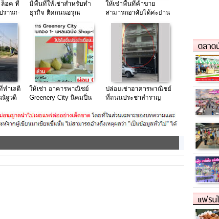
ล็อค ที่
มีพื้นที่ให้เช่าสำหรับทำ
ให้เช่าพื้นที่ค้าขาย
ชปรารภ-
ธุรกิจ ติดถนนอรุณ
สามารถอาศัยได้ค่ะย่าน
อมรินทร์
รัชดา14 ห้อง
ขนาด65ตรม.
ตลาดน
ที่ทำเลดี
ให้เช่า อาคารพาณิชย์
ปล่อยเช่าอาคารพาณิชย์
ณัฐวดี
Greenery City นิคมปิ่น
ที่ถนนประชาสำราญ
คลอง
ทอง 1- แหลมฉบัง ชลบุรี
คลองสิบสอง
แฟรนไ