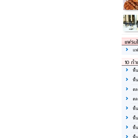
แฟรนไ
แฟ
10 ทำเ
พื้
พื้
ตล
ตล
พื้
พื้
พื้
พื้