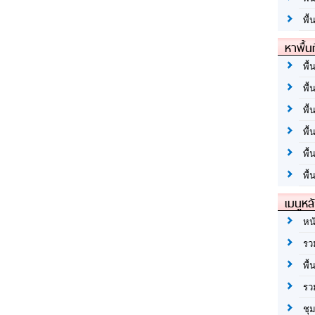
พื้
หาพื้น
พื้
พื้
พื้
พื
พื
พื้
เมนูหล
หน
รว
พื้
รว
ชุ