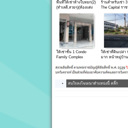
พื้นที่ให้เช่าห้างใบหยก(2)
ร้านสําหรับเช่า 3 
(ทำเลดี,สวยๆ)(ห้องแต่ง
The Capital รา
สวย)(น่าขายมาก)
วิภาวดี
ให้เช่าชั้น 1 Condo
ให้เช่าที่ดินเปล่า 
Family Complex
มาก หน้าหมู่บ้าน
ซ.อินทามระ 29 สุทธิสาร
รังสิตนครนายก 
แปด
สนใจลงโฆษณาตำแหน่งนี้ คลิ๊ก