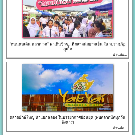
“ถนนคนเดิน​ หลาด​ วค” พา​เดินชิวๆ…ที่ตลาดนัดยามเย็น ใน ม.ราชภัฏ​
ภูเก็ต
อ่านต่อ...
ตลาดยักษ์ใหญ่ ห้าแยกฉลอง ในบรรยากาศย้อนยุค (พบตลาดนัดทุกวัน
อังคาร)
อ่านต่อ...