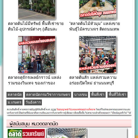
ตลาดต้นไม้มีทรัพย์ พื้นที่เช่าขาย
“ตลาดต้นไม้หัวมุม” แหล่งขาย
ต้นไม้-อุปกรณ์ต่างๆ (เดือนละ
พันธุ์ไม้ครบวงจร ติดถนนเทพ
700 บาท)
รักษ์ตัดใหม่
ตลาดจตุจักรเพลย์กราวน์ แหล่ง
ตลาดต้นสัก แหล่งรวมความ
รวมของวินเทจ ของเก่าของ
อร่อยเปิดใหม่ ย่านนนทบุรี
โบราณ แหล่งใหญ่ใจกลางเมือง
ตลาดนัด
ตลาดนัดกรมวิชาการเกษตร
บางเขน
พื้นที่เช่า
พื้นที่ให้เช่า
ม.เกษตร
วันอังคาร
ผู้สนับสนุน หมวดตลาดนัด