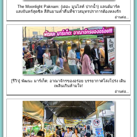
The Moonlight Paknam: (เดอะ มูนไลท์ ปากน้ำ) แลนด์มาร์ค
แสงจันทร์สุดชิล สีสันยามค่ำคืนที่ชาวสมุทรปราการต้องหลงรัก
อ่านต่อ...
[รีวิว] พัฒนะ มาร์เก็ต: อาณาจักรของอร่อย บรรยากาศโล่งโปร่ง เดิน
เพลินเกินห้ามใจ!
อ่านต่อ...