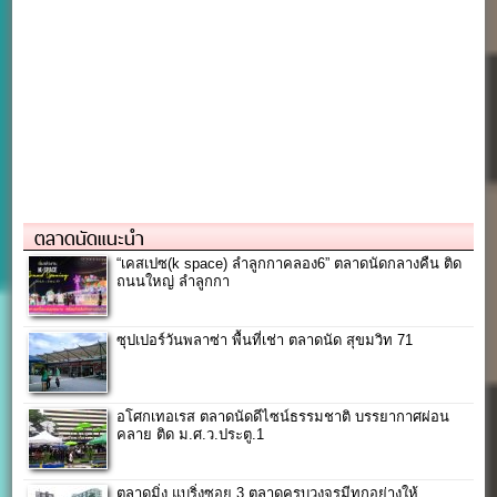
ตลาดนัดแนะนำ
“เคสเปซ(k space) ลำลูกกาคลอง6” ตลาดนัดกลางคืน ติด
ถนนใหญ่ ลำลูกกา
ซุปเปอร์วันพลาซ่า พื้นที่เช่า ตลาดนัด สุขมวิท 71
อโศกเทอเรส ตลาดนัดดีไซน์ธรรมชาติ บรรยากาศผ่อน
คลาย ติด ม.ศ.ว.ประตู.1
ตลาดมิ่ง แบริ่งซอย 3 ตลาดครบวงจรมีทุกอย่างให้