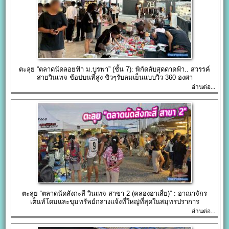
ตะลุย “ตลาดนัดลอยฟ้า ม.บูรพา” (ชั้น 7): พิกัดลับสุดดาดฟ้า.. สวรรค์
สายวินเทจ ช้อปบนที่สูง ชิวๆรับลมเย็นแบบวิว 360 องศา
อ่านต่อ...
ตะลุย “ตลาดนัดสังกะสี วินเทจ สาขา 2 (คลองอาเสี่ย)” : อาณาจักร
เต็นท์โดมและขุมทรัพย์กลางแจ้งที่ใหญ่ที่สุดในสมุทรปราการ
อ่านต่อ...