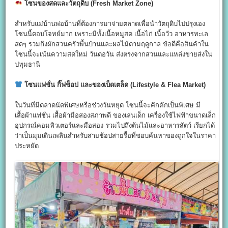
โซนของสดและวัตถุดิบ (Fresh Market Zone)
สำหรับแม่บ้านพ่อบ้านที่ต้องการมาจ่ายตลาดเพื่อนำวัตถุดิบไปปรุงเอง
โซนนี้ตอบโจทย์มาก เพราะมีทั้งเนื้อหมูสด เนื้อไก่ เนื้อวัว อาหารทะเล
สดๆ รวมถึงผักสวนครัวพื้นบ้านและผลไม้ตามฤดูกาล ข้อดีคือสินค้าใน
โซนนี้จะเน้นความสดใหม่ วันต่อวัน ส่งตรงจากสวนและแหล่งขายส่งใน
ปทุมธานี
โซนแฟชั่น กิ๊ฟช็อป และของเบ็ดเตล็ด (Lifestyle & Flea Market)
ในวันที่มีตลาดนัดพิเศษหรือช่วงวันหยุด โซนนี้จะคึกคักเป็นพิเศษ มี
เสื้อผ้าแฟชั่น เสื้อผ้ามือสองสภาพดี ของเล่นเด็ก เครื่องใช้ไฟฟ้าขนาดเล็ก
อุปกรณ์คอมพิวเตอร์และมือสอง รวมไปถึงต้นไม้และอาหารสัตว์ เรียกได้
ว่าเป็นมุมเดินเพลินสำหรับสายช้อปสายรื้อที่ชอบค้นหาของถูกใจในราคา
ประหยัด