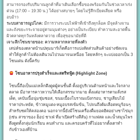
สามารถรองรับปริมาณลูกค้าที่มาเดินเลือกซื้อของพร้อมกันในช่วงเวลาเร่ง
ด่วน (17:00 – 19:30 น.) ได้อย่างสบายๆ โดยไม่รู้สึกเบียดเสียด หรือ
อบอ้าว
ระบบสาธารณูปโภค:
มีการวางระบบไฟฟ้าที่เข้าถึงทุกล็อค มีจุดล้างจาน
และถังขยะกระจายอยู่ตามมุมต่างๆ อย่างเป็นระเบียบ ทำความสะอาดพื้น
ผิวตลาดทุกวันหลังตลาดวาย เพื่อสุขอนามัยที่ดี
เจาะลึกโซนขายของ: ความหลากหลายที่ลงตัว
เสน่ห์ของตลาดบ้านปทุมมาร์เก็ตคือการแบ่งสัดส่วนสินค้าอย่างชัดเจน
ทำให้ลูกค้าไม่ต้องเดินวนไปวนมาจนเหนื่อย โดยหลักๆ จะแบ่งออกเป็น 3
โซนเด่น ดังนี้ครับ
โซนอาหารปรุงสำเร็จและสตรีทฟู้ด (Highlight Zone)
โซนนี้ถือเป็นแม่เหล็กดึงดูดผู้คนชั้นดี ตั้งอยู่บริเวณด้านหน้าและใจกลาง
ตลาด มีอาหารคาวหวานให้เลือกสรรมากมาย ตั้งแต่อาหารตามสั่งรส
เด็ด, เคบับเนื้อนุ่มชุ่มซอส, ขนมเบื้องโบราณแป้งกรอบ, ชาบูเสียบไม้
ราคาประหยัด, ข้าวหมูแดง-หมูอบรสเข้มข้น, ไปจนถึงต้มเลือดหมูร้อนๆ
สำหรับซดให้คล่องคอ นอกจากนี้ยังมีโซนเครื่องดื่มยอดฮิตอย่างชาไข่มุก
(เช่น สาขาของ ฮ็อป ชาเฟ่ ที่มาเปิดสร้างสีสัน) กาแฟสด และน้ำสมุนไพร
ดึงดูดทั้งกลุ่มนักเรียน คนทำงาน และครอบครัวที่ไม่อยากตั้งเตาทำ
กับข้าวเองที่บ้าน