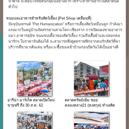
น้ำตาล จะตอบโจทย์คนกลุ่มนี้อย่างมาก เพราะหาทานยากในตลาดนัด
ทั่วไป
ขนมและอาหารสำหรับสัตว์เลี้ยง (Pet Shop
เคลื่อนที่)
ปัจจุบันเทรนด์ “Pet Humanization” หรือการเลี้ยงสัตว์เหมือนลูก กำลังมา
แรงมากในหมู่บ้านจัดสรรย่านสามโคก-เชียงราก การเปิดแผงขายอาหาร
แมว อาหารสุนัข ขนมขบเคี้ยวของสัตว์เลี้ยง รวมถึงเสื้อผ้าและปลอกคอ
น่ารักๆ ในราคาจับต้องได้ จะสามารถดึงดูดทราฟฟิกจากคนรักสัตว์ที่พา
บริวารสี่ขามาเดินเล่น หรือแวะซื้อของเข้าบ้านก่อนปิดวันได้เป็นอย่างดี
อารีน่า มาร์เก็ต ตลาดเปิดใหม่
ตลาดทรัพย์เพิ่ม ซอย
ขายฟรี ถึง 30 ส.ค. 62
คลองหลวง21 (หงสกุล) ทำเลติด
คอนโดกว่า 1,000 ยูนิต