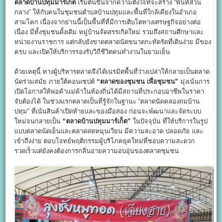
ตลาดบ้านปทุมมาร์เก็ต
เริ่มต้นขึ้นจากความตั้งใจที่จะสร้าง “พื้นที่ส่วน
กลาง” ให้กับคนในชุมชนตำบลบ้านปทุมและพื้นที่ใกล้เคียงในอำเภอ
สามโคก เนื่องจากย่านนี้เป็นพื้นที่ที่มีการเติบโตทางเศรษฐกิจอย่างต่อ
เนื่อง มีทั้งชุมชนดั้งเดิม หมู่บ้านจัดสรรเกิดใหม่ รวมถึงสถานศึกษาและ
หน่วยงานราชการ แต่กลับยังขาดตลาดนัดขนาดกะทัดรัดที่เดินง่าย มีของ
ครบ และเปิดให้บริการรองรับวิถีชีวิตคนทำงานในยามเย็น
ด้วยเหตุนี้ ทางผู้บริหารตลาดจึงได้เนรมิตพื้นที่ว่างเปล่าให้กลายเป็นตลาด
นัดร่วมสมัย ภายใต้คอนเซปต์
“
ตลาดของชุมชน เพื่อชุมชน”
มุ่งเน้นการ
เปิดโอกาสให้พ่อค้าแม่ค้าในท้องถิ่นได้มีสถานที่ประกอบอาชีพในราคา
จับต้องได้ ในช่วงแรกตลาดเป็นที่รู้จักในฐานะ “ตลาดนัดคลองถมบ้าน
ปทุม” ที่เน้นสินค้าเปิดท้ายและของมือสอง ก่อนจะพัฒนาและจัดระบบ
ใหม่จนกลายเป็น
“
ตลาดบ้านปทุมมาร์เก็ต”
ในปัจจุบัน ที่ให้บริการในรูป
แบบตลาดนัดเย็นและตลาดสดหมุนเวียน มีความสะอาด ปลอดภัย และ
เข้าถึงง่าย ตอบโจทย์พฤติกรรมผู้บริโภคยุคใหม่ที่ชอบความสะดวก
รวดเร็วแต่ยังคงต้องการกลิ่นอายความอบอุ่นของตลาดชุมชน