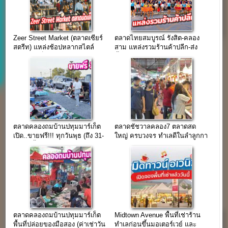
Zeer Street Market (ตลาดเซียร์
ตลาดไทยสมบูรณ์ รังสิต-คลอง
สตรีท) แหล่งช้อปหลากสไตล์
สาม แหล่งรวมร้านค้าปลีก-ส่ง
ตลาดนัดเย็นทำเลห้างดัง
พื้นที่ค้าขายครบวงจร
ตลาดคลองถมบ้านปทุมมาร์เก็ต
ตลาดชัชวาลคลอง7 ตลาดสด
เปิด..ขายฟรี!!! ทุกวันพุธ (ถึง 31-
ใหญ่ ครบวงจร ทำเลดีในลำลูกกา
05-67 นี้)
ค้าปลีก-ค้าส่ง 24 ชม.
ตลาดคลองถมบ้านปทุมมาร์เก็ต
Midtown Avenue พื้นที่เช่าร้าน
พื้นที่ปล่อยของมือสอง (ค่าเช่าวัน
ทำเลก่อนขึ้นมอเตอร์เวย์ และ