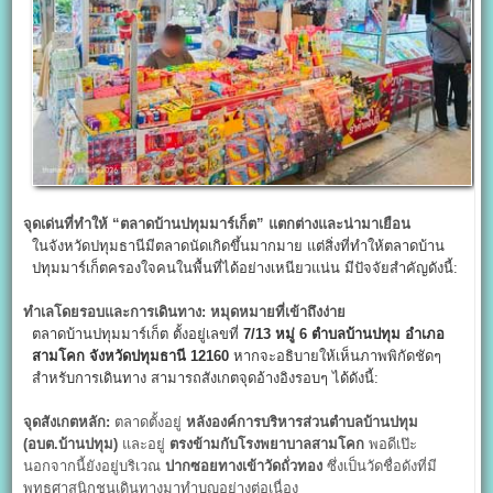
จุดเด่นที่ทำให้ “ตลาดบ้านปทุมมาร์เก็ต” แตกต่างและน่ามาเยือน
ในจังหวัดปทุมธานีมีตลาดนัดเกิดขึ้นมากมาย แต่สิ่งที่ทำให้ตลาดบ้าน
ปทุมมาร์เก็ตครองใจคนในพื้นที่ได้อย่างเหนียวแน่น มีปัจจัยสำคัญดังนี้:
ทำเลโดยรอบและการเดินทาง: หมุดหมายที่เข้าถึงง่าย
ตลาดบ้านปทุมมาร์เก็ต ตั้งอยู่เลขที่
7/13
หมู่ 6
ตำบลบ้านปทุม อำเภอ
สามโคก จังหวัดปทุมธานี 12160
หากจะอธิบายให้เห็นภาพพิกัดชัดๆ
สำหรับการเดินทาง สามารถสังเกตจุดอ้างอิงรอบๆ ได้ดังนี้:
จุดสังเกตหลัก:
ตลาดตั้งอยู่
หลังองค์การบริหารส่วนตำบลบ้านปทุม
(อบต.บ้านปทุม)
และอยู่
ตรงข้ามกับโรงพยาบาลสามโคก
พอดีเป๊ะ
นอกจากนี้ยังอยู่บริเวณ
ปากซอยทางเข้าวัดถั่วทอง
ซึ่งเป็นวัดชื่อดังที่มี
พุทธศาสนิกชนเดินทางมาทำบุญอย่างต่อเนื่อง