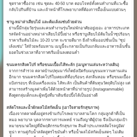
ชุดราคาซื้อง่าย เช่น ชุดละ 40-50 บาท ตอบโจทย์ทั้งคนทำงานที่แวะซื้อ
กลับไปกินที่บ้าน และเจ้าหน้าที่โรงพยาบาลที่ต้องการมื้อเย็นแบบด่วนๆ
ชาบู-หม่าล่าเสียบไม้ และต้มเล้งแซ่บถ้วยด่วน
ย่านนี้มีกลุ่มวัยรุ่นและคนทำงานรุ่นใหม่พักอาศัยอยู่เยอะ อาหารประเภท
รสจัดจ้านอย่างหม่าล่าเสียบไม้ปิ้งย่าง หรือชาบูเสียบไม้ต้มในน้ำซุปร้อนๆ
ราคาเริ่มต้นไม้ละ 10-20 บาท จะขายดีมาก ยิ่งถ้าเพิ่มออปชั่นเป็น “ซุป
เล้งแซ่บ” ใส่ถ้วยพร้อมทาน เมนูนี้จะกลายเป็นกับแกล้มและอาหารเย็นชั้น
ยอดในช่วงเวลาที่อากาศเริ่มเย็นลงตอนค่ำ
ขนมครกสิงคโปร์ หรือขนมเบื้องไส้ทะลัก (เมนูทานเล่นระหว่างเดิน)
จากการสำรวจ ตลาดบ้านปทุมมาร์เก็ตยังเปิดรับเมนูขนมหวานทานเล่น
อีกมาก ขนมครกสิงคโปร์ใบเตยแท้ที่อบร้อนๆ ส่งกลิ่นหอม หรือขนมเบื้อง
แป้งกรอบๆ ที่เน้นเครื่องแน่น ไส้ทะลัก เป็นสินค้าที่ต้นทุนวัตถุดิบไม่สูง แต่
สามารถสร้างมูลค่าเพิ่มได้ด้วยหน้าตาที่น่าถ่ายรูป (Instagrammable)
ดึงดูดกลุ่มเด็กและผู้หญิงที่มาเดินช้อปปิ้งได้เป็นอย่างดี
สลัดโรลและน้ำผักผลไม้สกัดเย็น (เอาใจสายรักสุขภาพ)
เนื่องจากตลาดตั้งอยู่ตรงข้ามกับโรงพยาบาลสามโคก กลุ่มลูกค้าที่เป็น
หมอ พยาบาล บุคลากรทางการแพทย์ รวมถึงญาติผู้ป่วย จึงเป็นกลุ่มเป้า
หมายขนาดใหญ่ที่มีพฤติกรรมรักสุขภาพ สินค้าประเภทสลัดโรลปูอัด/
ทูน่า ทานคู่กับน้ำสลัดสูตรไขมันต่ำ หรือน้ำผลไม้สกัดเย็นสดๆ ไม่เติม