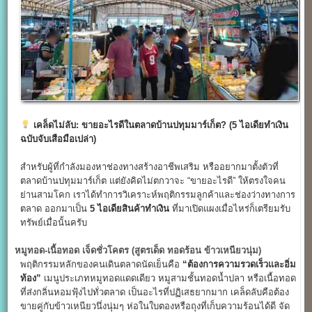
เคล็ดไม่ลับ: ขายอะไรดีในตลาดบ้านปทุมมาร์เก็ต? (5
ไอเดียทำเงิน
ฉบับจับเสือมือเปล่า)
สำหรับผู้ที่กำลังมองหาช่องทางสร้างอาชีพเสริม หรืออยากมาตั้งตัวที่
ตลาดบ้านปทุมมาร์เก็ต แต่ยังคิดไม่ตกวาจะ “ขายอะไรดี” ให้ตรงใจคน
ย่านสามโคก เราได้ทำการวิเคราะห์พฤติกรรมลูกค้าและช่องว่างทางการ
ตลาด ออกมาเป็น
5
ไอเดียสินค้าทำเงิน
ที่มาเปิดแผงเมื่อไหร่ก็เตรียมรับ
ทรัพย์เมื่อนั้นครับ
หมูทอด-เนื้อทอด เจ็ดชั่วโคตร (สูตรเด็ด ทอดร้อน ข้าวเหนียวนุ่ม)
พฤติกรรมหลักของคนเดินตลาดนัดเย็นคือ
“
ต้องการความรวดเร็วและอิ่ม
ท้อง”
เมนูประเภทหมูทอดแดดเดียว หมูสามชั้นทอดน้ำปลา หรือเนื้อทอด
ที่ส่งกลิ่นหอมฟุ้งไปทั่วตลาด เป็นอะไรที่ปฏิเสธยากมาก เคล็ดลับคือต้อง
ขายคู่กับข้าวเหนียวนึ่งนุ่มๆ ห่อในใบตองหรือถุงที่เก็บความร้อนได้ดี จัด