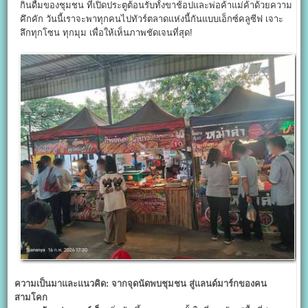
กินดื่มของชุมชน ที่เปิดประตูต้อนรับทั้งขาช้อปและพ่อค้าแม่ค้าด้วยความ
คึกคัก วันนี้เราจะพาทุกคนไปทัวร์ตลาดแห่งนี้กันแบบเอ็กซ์คลูซีฟ เจาะ
ลึกทุกโซน ทุกมุม เพื่อให้เห็นภาพชัดเจนที่สุด!
ความเป็นมาและแนวคิด: จากจุดนัดพบชุมชน สู่แลนด์มาร์กของคน
สามโคก