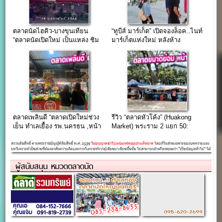
ตลาดนัดไฮคิว-บางขุนเทียน
“ทูบีส์ มาร์เก็ต” เปิดจองล็อค..ไนท์
“ตลาดนัดเปิดใหม่ เป็นแหล่ง ชิม
มาร์เก็ตแห่งใหม่ หลังห้าง
ช้อป แชะ ย่านเทียนทะเล”
เซ็นทรัล พระราม 2
ตลาดเพลินดี “ตลาดเปิดใหม่ช่วง
รีวิว “ตลาดหัวโค้ง” (Huakong
เย็น ทำเลเยื้อง รพ.นครธน ,หน้า
Market) พระราม 2 แยก 50:
โรงแรมพาร์ค วิลเลจ”
ตลาดขนาดย่อม หน้าโรงงาน
แหล่งรวมร้านอาหารคุณภาพ
ผู้สนับสนุน หมวดตลาดนัด