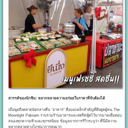
สวรรค์ของนักชิม: หลากหลายความอร่อยในราคาที่จับต้องได้
เมื่อพูดถึงตลาดนัดกลางคืน “อาหาร” คือแม่เหล็กสำคัญที่ดึงดูดผู้คน The
Moonlight Paknam รวบรวมร้านอาหารและสตรีทฟู้ดไว้มากมายเพื่อตอบ
สนองทุกความหิวและทุกรสนิยม ข้อมูลจากการรีวิวระบุว่า ที่นี่มีความ
หลากหลายทางโภชนาการสูงมาก