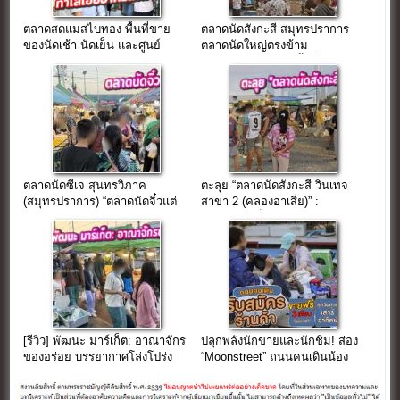
ตลาดสดแม่สไบทอง พื้นที่ขาย
ตลาดนัดสังกะสี สมุทรปราการ
ของนัดเช้า-นัดเย็น และศูนย์
ตลาดนัดใหญ่ตรงข้าม
อาหาร
อบต.เทพารักษ์ บนเนื้อที่กว่า 60
ไร่
ตลาดนัดซีเจ สุนทรวิภาค
ตะลุย “ตลาดนัดสังกะสี วินเทจ
(สมุทรปราการ) “ตลาดนัดจิ๋วแต่
สาขา 2 (คลองอาเสี่ย)” :
แจ๋ว ขวัญใจชาวโรงงานแพ
อาณาจักรเต็นท์โดมและ
รกษา”
ขุมทรัพย์กลางแจ้งที่ใหญ่ที่สุดใน
สมุทรปราการ
[รีวิว] พัฒนะ มาร์เก็ต: อาณาจักร
ปลุกพลังนักขายและนักชิม! ส่อง
ของอร่อย บรรยากาศโล่งโปร่ง
“Moonstreet” ถนนคนเดินน้อง
เดินเพลินเกินห้ามใจ!
ใหม่ ที่ The Moonlight Paknam
ปักหมุดแลนด์มาร์คสมุทรปราการ