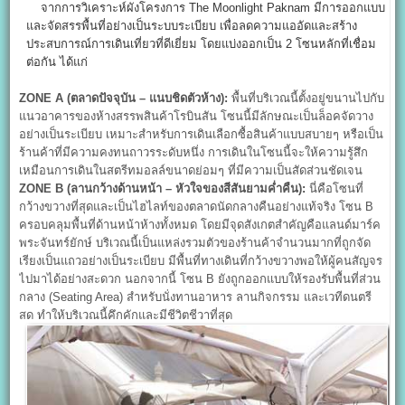
จากการวิเคราะห์ผังโครงการ The Moonlight Paknam มีการออกแบบ
และจัดสรรพื้นที่อย่างเป็นระบบระเบียบ เพื่อลดความแออัดและสร้าง
ประสบการณ์การเดินเที่ยวที่ดีเยี่ยม โดยแบ่งออกเป็น 2 โซนหลักที่เชื่อม
ต่อกัน ได้แก่
ZONE A (
ตลาดปัจจุบัน – แนบชิดตัวห้าง):
พื้นที่บริเวณนี้ตั้งอยู่ขนานไปกับ
แนวอาคารของห้างสรรพสินค้าโรบินสัน โซนนี้มีลักษณะเป็นล็อคจัดวาง
อย่างเป็นระเบียบ เหมาะสำหรับการเดินเลือกซื้อสินค้าแบบสบายๆ หรือเป็น
ร้านค้าที่มีความคงทนถาวรระดับหนึ่ง การเดินในโซนนี้จะให้ความรู้สึก
เหมือนการเดินในสตรีทมอลล์ขนาดย่อมๆ ที่มีความเป็นสัดส่วนชัดเจน
ZONE B (
ลานกว้างด้านหน้า – หัวใจของสีสันยามค่ำคืน):
นี่คือโซนที่
กว้างขวางที่สุดและเป็นไฮไลท์ของตลาดนัดกลางคืนอย่างแท้จริง โซน B
ครอบคลุมพื้นที่ด้านหน้าห้างทั้งหมด โดยมีจุดสังเกตสำคัญคือแลนด์มาร์ค
พระจันทร์ยักษ์ บริเวณนี้เป็นแหล่งรวมตัวของร้านค้าจำนวนมากที่ถูกจัด
เรียงเป็นแถวอย่างเป็นระเบียบ มีพื้นที่ทางเดินที่กว้างขวางพอให้ผู้คนสัญจร
ไปมาได้อย่างสะดวก นอกจากนี้ โซน B ยังถูกออกแบบให้รองรับพื้นที่ส่วน
กลาง (Seating Area) สำหรับนั่งทานอาหาร ลานกิจกรรม และเวทีดนตรี
สด ทำให้บริเวณนี้คึกคักและมีชีวิตชีวาที่สุด