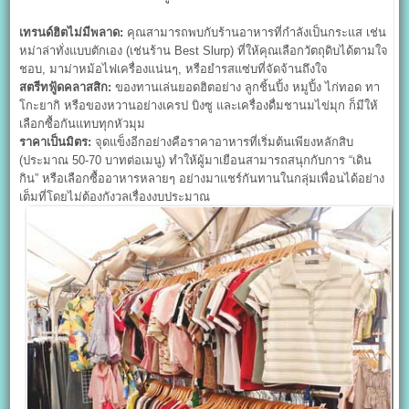
เทรนด์ฮิตไม่มีพลาด:
คุณสามารถพบกับร้านอาหารที่กำลังเป็นกระแส เช่น
หม่าล่าทั่งแบบตักเอง (เช่นร้าน Best Slurp) ที่ให้คุณเลือกวัตถุดิบได้ตามใจ
ชอบ, มาม่าหม้อไฟเครื่องแน่นๆ, หรือยำรสแซ่บที่จัดจ้านถึงใจ
สตรีทฟู้ดคลาสสิก:
ของทานเล่นยอดฮิตอย่าง ลูกชิ้นปิ้ง หมูปิ้ง ไก่ทอด ทา
โกะยากิ หรือของหวานอย่างเครป บิงซู และเครื่องดื่มชานมไข่มุก ก็มีให้
เลือกซื้อกันแทบทุกหัวมุม
ราคาเป็นมิตร:
จุดแข็งอีกอย่างคือราคาอาหารที่เริ่มต้นเพียงหลักสิบ
(ประมาณ 50-70 บาทต่อเมนู) ทำให้ผู้มาเยือนสามารถสนุกกับการ “เดิน
กิน” หรือเลือกซื้ออาหารหลายๆ อย่างมาแชร์กันทานในกลุ่มเพื่อนได้อย่าง
เต็มที่โดยไม่ต้องกังวลเรื่องงบประมาณ