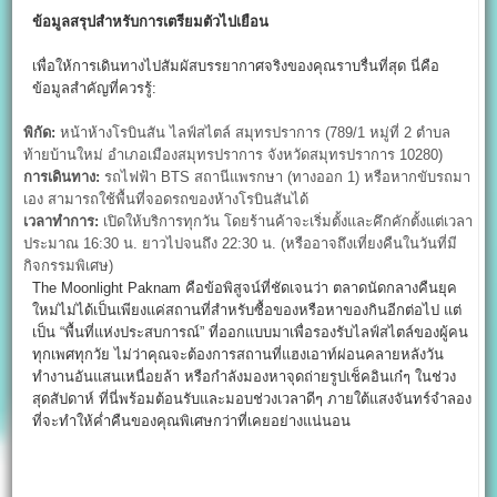
ข้อมูลสรุปสำหรับการเตรียมตัวไปเยือน
เพื่อให้การเดินทางไปสัมผัสบรรยากาศจริงของคุณราบรื่นที่สุด นี่คือ
ข้อมูลสำคัญที่ควรรู้:
พิกัด:
หน้าห้างโรบินสัน ไลฟ์สไตล์ สมุทรปราการ (789/1 หมู่ที่ 2 ตำบล
ท้ายบ้านใหม่ อำเภอเมืองสมุทรปราการ จังหวัดสมุทรปราการ 10280)
การเดินทาง:
รถไฟฟ้า BTS สถานีแพรกษา (ทางออก 1) หรือหากขับรถมา
เอง สามารถใช้พื้นที่จอดรถของห้างโรบินสันได้
เวลาทำการ:
เปิดให้บริการทุกวัน โดยร้านค้าจะเริ่มตั้งและคึกคักตั้งแต่เวลา
ประมาณ 16:30 น. ยาวไปจนถึง 22:30 น. (หรืออาจถึงเที่ยงคืนในวันที่มี
กิจกรรมพิเศษ)
The Moonlight Paknam คือข้อพิสูจน์ที่ชัดเจนว่า ตลาดนัดกลางคืนยุค
ใหม่ไม่ได้เป็นเพียงแค่สถานที่สำหรับซื้อของหรือหาของกินอีกต่อไป แต่
เป็น “พื้นที่แห่งประสบการณ์” ที่ออกแบบมาเพื่อรองรับไลฟ์สไตล์ของผู้คน
ทุกเพศทุกวัย ไม่ว่าคุณจะต้องการสถานที่แฮงเอาท์ผ่อนคลายหลังวัน
ทำงานอันแสนเหนื่อยล้า หรือกำลังมองหาจุดถ่ายรูปเช็คอินเก๋ๆ ในช่วง
สุดสัปดาห์ ที่นี่พร้อมต้อนรับและมอบช่วงเวลาดีๆ ภายใต้แสงจันทร์จำลอง
ที่จะทำให้ค่ำคืนของคุณพิเศษกว่าที่เคยอย่างแน่นอน