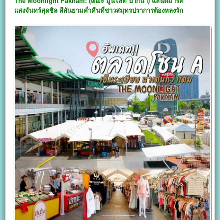
The Moonlight Paknam: (เดอะ มูนไลท์ ปากน้ำ)
แลนด์มาร์ค
แสงจันทร์สุดชิล สีสันยามค่ำคืนที่ชาวสมุทรปราการต้องหลงรัก