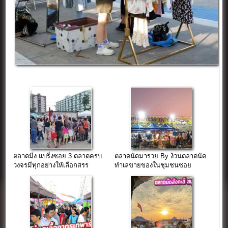
ตลาดมิ่ง แบริ่งซอย 3 ตลาดครบ
ตลาดนัดมารวย By ง้วนตลาดนัด
วงจรมีทุกอย่างให้เลือกสรร
ทำเลขายของในชุมชนซอย
ใจกลางชุมชนแบริ่ง
มหาชัย(บางพลี)