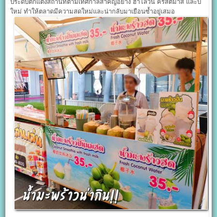
ประดับตกแต่งสถานที่ตามเทศกาลสำคัญอย่าง ฮาโลวีน คริสต์มาส และปี
ใหม่ ทำให้ตลาดมีความสดใหม่และน่ากลับมาเยือนซ้ำอยู่เสมอ