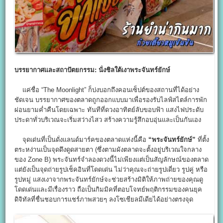
บรรยากาศและสถาปัตยกรรม: นั่งชิลใต้เงาพระจันทร์ยักษ์
แค่ชื่อ “The Moonlight” ก็บ่งบอกถึงคอนเซ็ปต์ของสถานที่ได้อย่าง
ชัดเจน บรรยากาศของตลาดถูกออกแบบมาเพื่อรองรับไลฟ์สไตล์การพัก
ผ่อนยามค่ำคืนโดยเฉพาะ ทันทีที่ดวงอาทิตย์ลับขอบฟ้า แสงไฟประดับ
ประดาทั่วบริเวณจะเริ่มสว่างไสว สร้างความรู้สึกอบอุ่นและเป็นกันเอง
จุดเด่นที่เป็นดั่งแลนด์มาร์คของตลาดแห่งนี้คือ
“
พระจันทร์ยักษ์”
ที่ตั้ง
ตระหง่านเป็นจุดดึงดูดสายตา (ซึ่งตามผังตลาดจะตั้งอยู่บริเวณใจกลาง
ของ Zone B) พระจันทร์จำลองดวงนี้ไม่เพียงแต่เป็นสัญลักษณ์ของตลาด
แต่ยังเป็นจุดถ่ายรูปเช็คอินที่โดดเด่น ไม่ว่าคุณจะถ่ายรูปเดี่ยว รูปคู่ หรือ
รูปหมู่ แสงเงาจากพระจันทร์ยักษ์จะช่วยสร้างมิติให้ภาพถ่ายของคุณดู
โดดเด่นและมีเรื่องราว ถือเป็นกิมมิคที่ตอบโจทย์พฤติกรรมของคนยุค
ดิจิทัลที่ชื่นชอบการแชร์ภาพสวยๆ ลงโซเชียลมีเดียได้อย่างตรงจุด