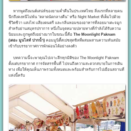
หากพูดถึงมนต์เสน่ห์ของยามค่ำคืนในประเทศไทย สิ่งแรกที่หลายคน
นึกถึงคงหนีไม่พ้น “ตลาดนัดกลางคืน” หรือ Night Market ที่เต็มไปด้วย
ชีวิตชีวา แสงไฟ แสียงดนตรี และกลิ่นหอมของอาหารที่ลอยมาเตะจมูก
สำหรับย่านสมุทรปราการ หนึ่งในจุดหมายปลายทางที่กำลังได้รับความ
นิยมและถูกพูดถึงอย่างมากในขณะนี้คือ
The Moonlight Paknam
(
เดอะ มูนไลท์ ปากน้ำ)
คอมมูนิตี้สเปซสุดชิลที่ผสมผสานความทันสมัย
เข้ากับบรรยากาศการพักผ่อนได้อย่างลงตัว
บทความนี้จะพาคุณไปเจาะลึกทุกมิติของ The Moonlight Paknam
ตั้งแต่บรรยากาศ การจัดสรรพื้นที่ ไปจนถึงความสะดวกสบายในการเดิน
ทาง เพื่อให้คุณเห็นภาพรวมทั้งหมดและพร้อมสำหรับการไปเยือนสถานที่
แห่งนี้ครับ