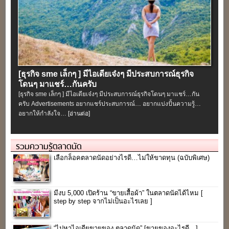
[ธุรกิจ sme เล็กๆ ] มีไอเดียเจ๋งๆ มีประสบการณ์ธุรกิจ
โดนๆ มาแชร์…กันครับ
[ธุรกิจ sme เล็กๆ ] มีไอเดียเจ๋งๆ มีประสบการณ์ธุรกิจโดนๆ มาแชร์…กัน
ครับ Advertisements อยากแชร์ประสบการณ์… อยากแบ่งปั้นความรู้…
อยากให้กำลังใจ…
[อ่านต่อ]
รวมความรู้ตลาดนัด
เลือกล็อคตลาดนัดอย่างไรดี…ไม่ให้ขาดทุน (ฉบับพิเศษ)
มีงบ 5,000 เปิดร้าน “ขายเสื้อผ้า” ในตลาดนัดได้ไหม [
step by step จากไม่เป็นอะไรเลย ]
“ไปหาไอเดียขายของ ตลาดนัด” [ขายของอะไรดี…]