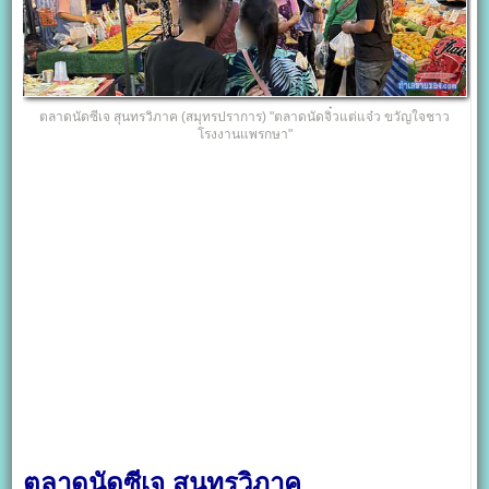
ตลาดนัดซีเจ สุนทรวิภาค (สมุทรปราการ) "ตลาดนัดจิ๋วแต่แจ๋ว ขวัญใจชาว
โรงงานแพรกษา"
ตลาดนัดซีเจ สุนทรวิภาค