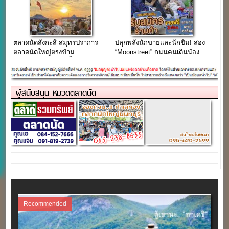
ตลาดนัดสังกะสี สมุทรปราการ
ปลุกพลังนักขายและนักชิม! ส่อง
ตลาดนัดใหญ่ตรงข้าม
“Moonstreet” ถนนคนเดินน้อง
อบต.เทพารักษ์ บนเนื้อที่กว่า 60
ใหม่ ที่ The Moonlight Paknam
ไร่
ปักหมุดแลนด์มาร์คสมุทรปราการ
ผู้สนับสนุน หมวดตลาดนัด
Recommended