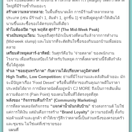
ไม่จำเป็นต้องตัดราคาแข่งกัน ทำให้รักษาผลกำไร (Margin) ได้ดีกว่าตลาด
ใหญ่ที่มีร้านซ้ำกันเยอะๆ
สร้างความหลากหลาย:
ในพื้นที่ขนาดเล็ก การมีร้านค้าหลากหลาย
ประเภท (เช่น มีร้านยำ 1, ส้มตำ 1, ลูกชิ้น 1) ช่วยดึงดูดลูกค้าให้เดินได้
นานขึ้นและซื้อของได้ครบจบในที่เดียว
ทำไมต้องเปิด “พุธ พฤหัส ศุกร์”? (The Mid-Week Peak)
ช่วงเงินหมุนเวียน:
วันพุธถึงศุกร์มักเป็นช่วงที่คนเริ่มล้าจากการทำงาน
(Mid-week slump) และไม่ยากที่จะตัดสินใจซื้อของกินนอกบ้านเพื่อผ่อน
คลาย
เตรียมตัวหยุดเสาร์-อาทิตย์:
วันศุกร์คือวัน “จ่ายตลาด” ของพนักงาน
โรงงาน เพื่อเตรียมเสบียงไว้สำหรับวันหยุด การตั้งตลาดช่วงนี้จึงดึงกำลัง
ซื้อได้สูงสุด
ทำเล “ซอยสุนทรวิภาค” กับความได้เปรียบทางภูมิศาสตร์
High Traffic, Low Competition:
ย่านที่มีโรงงานและคลังสินค้าเยอะ มัก
จะมีปัญหาเรื่อง “Food Desert” หรือพื้นที่ที่หาของกินคุณภาพดีในราคา
ประหยัดได้ยาก การมีตลาดนัดตั้งอยู่หน้า CJ MORE จึงเป็นการเติมเต็ม
ความต้องการ (Pain Point) ของคนในพื้นที่ได้ตรงจุดที่สุด
พลังของ “กิจกรรมคืนกำไร” (Community Marketing)
การที่ตลาดเคยจัดกิจกรรม
“
แจกค่าน้ำมันกลับบ้าน”
ช่วงสงกรานต์ ไม่ใช่
แค่การให้เงิน แต่มันคือการสร้าง
“Brand Loyalty”
(ความรอยัลตี้) ทั้งกับ
พ่อค้าแม่ค้าและลูกค้า ทำให้เขารู้สึกว่าตลาดนี้เป็นส่วนหนึ่งของครอบครัว
และชุมชน ไม่ใช่แค่ที่เช่าขายของ
แผนที่