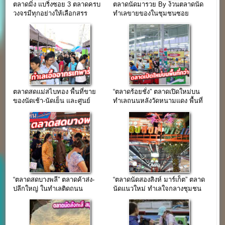
ตลาดมิ่ง แบริ่งซอย 3 ตลาดครบ
ตลาดนัดมารวย By ง้วนตลาดนัด
วงจรมีทุกอย่างให้เลือกสรร
ทำเลขายของในชุมชนซอย
ใจกลางชุมชนแบริ่ง
มหาชัย(บางพลี)
ตลาดสดแม่สไบทอง พื้นที่ขาย
“ตลาดร้อยชั่ง” ตลาดเปิดใหม่บน
ของนัดเช้า-นัดเย็น และศูนย์
ทำเลถนนหลังวัดหนามแดง พื้นที่
อาหาร
กว่า 40 ไร่
“ตลาดสดบางพลี” ตลาดค้าส่ง-
“ตลาดนัดสองสิงห์ มาร์เก็ต” ตลาด
ปลีกใหญ่ ในทำเลติดถนน
นัดแนวใหม่ ทำเลใจกลางชุมชน
เทพารักษ์
ซอยด่านสำโรง 41-43