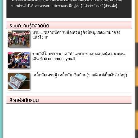
รับผลิตเครื่องสําอาง ธุรกิจคนขายรวย คนผลิตก็รวย สนามรบนี้สุดหิน แต่
หากผ่านไปได้ สามารถเอาชัยชนะเหนือคู่ต่อสู้ คำว่า “รวย”
[อ่านต่อ]
รวมความรู้ตลาดนัด
ปรับ…”ตลาดนัด” รับมือเศรษฐกิจปีหนู 2563 “เผาจริง
แล้วไง!!!”
รวมวีดีโอบรรยากาศ “ทำเลขายของ” ตลาดนัด ถนนคน
เดิน ห้าง communitymall
เคล็ดลับเศรษฐี เคล็ดลับ เงินล้าน(ขายดี แต่เก็บเงินไม่อยู่)
ลิงก์ผู้สนับสนุน