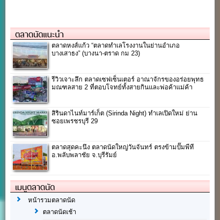
ตลาดนัดแนะนำ
ตลาดหงส์แก้ว “ตลาดทำเลโรงงานในย่านอำเภอ
บางเสาธง” (บางนา-ตราด กม 23)
รีวิวเจาะลึก ตลาดเซฟเซ็นเตอร์ อาณาจักรของอร่อยพุทธ
มณฑลสาย 2 ที่ตอบโจทย์ทั้งสายกินและพ่อค้าแม่ค้า
สิรินดาไนท์มาร์เก็ต (Sirinda Night) ทำเลเปิดใหม่ ย่าน
ซอยเพรชรบุรี 29
ตลาดสุดคะนึง ตลาดนัดใหญ่วันจันทร์ ตรงข้ามปั๊มพีที
อ.พลับพลาชัย จ.บุรีรัมย์
เมนูตลาดนัด
หน้ารวมตลาดนัด
ตลาดนัดเช้า